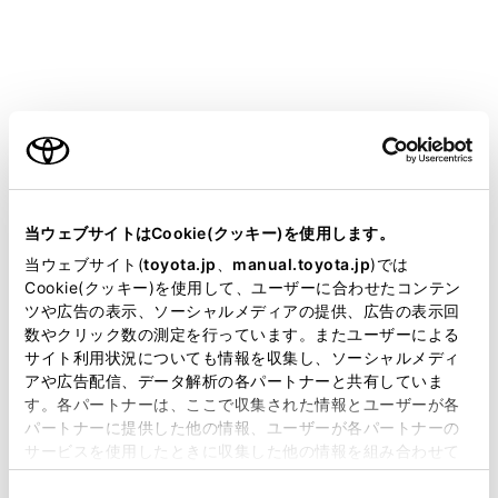
[‍画質調整‍]
にタッチします。
各項目を設定します。
ご利用の条件
当サイトには、全ての取扱説明書及び補足資料、正誤表等
が掲載されているわけではありません。
当ウェブサイトはCookie(クッキー)を使用します。
掲載している取扱説明書はお客様の年式に合致しない場合
当ウェブサイト(
toyota.jp
、
manual.toyota.jp
)では
があります。
Cookie(クッキー)を使用して、ユーザーに合わせたコンテン
「‍明るさ‍」
ツや広告の表示、ソーシャルメディアの提供、広告の表示回
取扱説明書は、弊社が著作権その他の知的財産権を保有し
明るさを調整できます。
数やクリック数の測定を行っています。またユーザーによる
ます。弊社の許可なく、取扱説明書の一部または全部を、
サイト利用状況についても情報を収集し、ソーシャルメディ
「‍コントラスト‍」
複製、複写、改変もしくは配信等することはできません。
アや広告配信、データ解析の各パートナーと共有していま
す。各パートナーは、ここで収集された情報とユーザーが各
当サイトの利用、または利用できなかったことにより万一
コントラストを調整できます。
パートナーに提供した他の情報、ユーザーが各パートナーの
損害が生じても、弊社は一切責任を負いません。
「‍色の濃さ‍」
サービスを使用したときに収集した他の情報を組み合わせて
掲載内容は予告なく変更、またはサービスを中止すること
使用することがあります。当ウェブサイトの使用を続行する
色の濃さを調整できます。
があります。
同
とCookie(クッキー)に同意したこととなります。