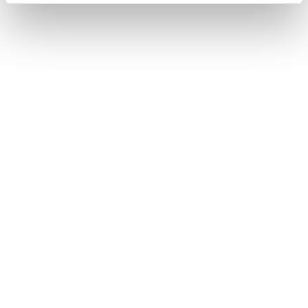
走行支援の設定
その他設定
ドライバーを登録する
このページは役に立ちましたか？
はい
いいえ
ブックマーク
あとで読む