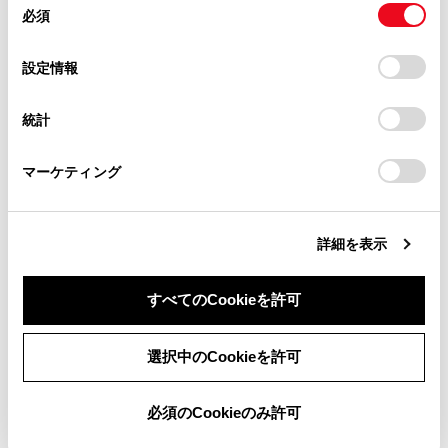
必須
意
「‍色合い‍」
当サイト（取扱説明書）では、利便性向上のためにお客様
の
「すべてのCookieを許可」をクリックすることで、お客様の
の閲覧履歴、検索履歴を保持しています。削除を希望され
色合いを調整できます。
選
デバイスにすべてのCookie(クッキー)が保存されることに同
設定情報
る方は、当社のお客様相談窓口（0800-700-7700）までご
択
意したことになります。Cookie(クッキー)のオプトアウト、
連絡ください。
設定の変更、同意を撤回したりするにあたっては、当社の
知識
統計
「
Cookie（クッキー）情報の取り扱いについて
お車に関するお問い合わせ・ご相談は
」をご覧くだ
さい。
https://toyota.jp/faq/?
映像モードによって設定できる項目は異なり
マーケティング
site_domain=default#otoiawase
までお願いします。
ます。
詳細を表示
すべてのCookieを許可
同意しない
同意する
選択中のCookieを許可
合わせて見られているページ
必須のCookieのみ許可