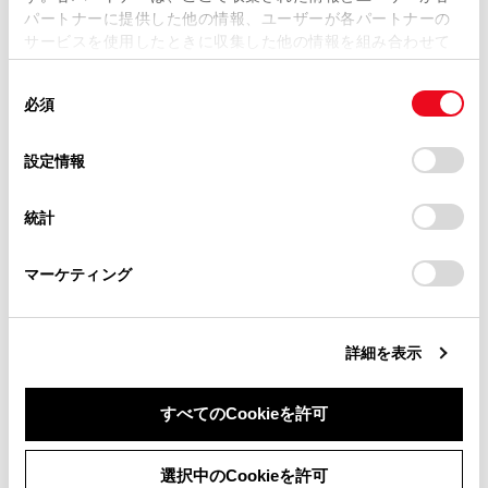
パートナーに提供した他の情報、ユーザーが各パートナーの
損害が生じても、弊社は一切責任を負いません。
サービスを使用したときに収集した他の情報を組み合わせて
掲載内容は予告なく変更、またはサービスを中止すること
使用することがあります。当ウェブサイトの使用を続行する
があります。
同
とCookie(クッキー)に同意したこととなります。
必須
意
当サイト（取扱説明書）では、利便性向上のためにお客様
の
「すべてのCookieを許可」をクリックすることで、お客様の
合わせて見られているページ
の閲覧履歴、検索履歴を保持しています。削除を希望され
選
デバイスにすべてのCookie(クッキー)が保存されることに同
設定情報
る方は、当社のお客様相談窓口（0800-700-7700）までご
択
意したことになります。Cookie(クッキー)のオプトアウト、
補機バッテリーの取りはずしについて
連絡ください。
設定の変更、同意を撤回したりするにあたっては、当社の
統計
「
Cookie（クッキー）情報の取り扱いについて
お車に関するお問い合わせ・ご相談は
」をご覧くだ
マルチメディア取扱説明書
さい。
https://toyota.jp/faq/?
安全にお使いいただくため
マーケティング
site_domain=default#otoiawase
までお願いします。
詳細を表示
このページは役に立ちましたか？
すべてのCookieを許可
はい
いいえ
同意しない
同意する
選択中のCookieを許可