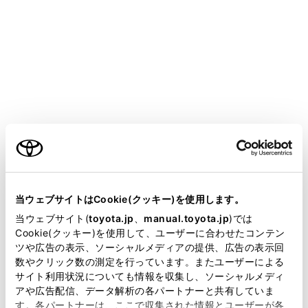
COROLLA SPORT HEV 2025.05～
取扱説明書
知っておいていただきたいこと
ご利用の条件
マルチメディア取扱説明書
当サイトには、全ての取扱説明書及び補足資料、正誤表等
データの補償に関する免責事項について
が掲載されているわけではありません。
当ウェブサイトはCookie(クッキー)を使用します。
ダイアグレコーダーについて
掲載している取扱説明書はお客様の年式に合致しない場合
当ウェブサイト(
toyota.jp
、
manual.toyota.jp
)では
補機バッテリーの取りはずしについて
があります。
Cookie(クッキー)を使用して、ユーザーに合わせたコンテン
ツや広告の表示、ソーシャルメディアの提供、広告の表示回
安全にお使いいただくため
取扱説明書は、弊社が著作権その他の知的財産権を保有し
数やクリック数の測定を行っています。またユーザーによる
ます。弊社の許可なく、取扱説明書の一部または全部を、
サイト利用状況についても情報を収集し、ソーシャルメディ
複製、複写、改変もしくは配信等することはできません。
アや広告配信、データ解析の各パートナーと共有していま
す。各パートナーは、ここで収集された情報とユーザーが各
当サイトの利用、または利用できなかったことにより万一