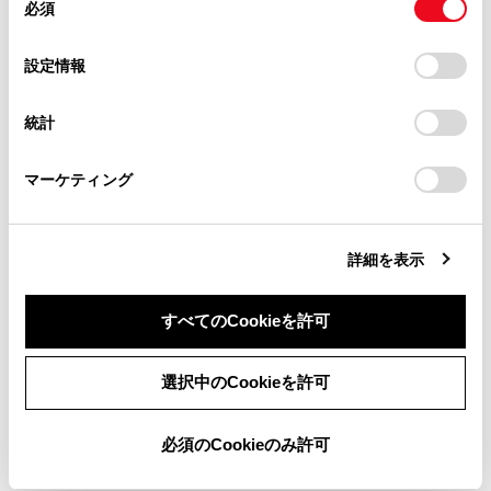
必須
させることもできます。
意
当サイト（取扱説明書）では、利便性向上のためにお客様
の
「すべてのCookieを許可」をクリックすることで、お客様の
の閲覧履歴、検索履歴を保持しています。削除を希望され
選
デバイスにすべてのCookie(クッキー)が保存されることに同
設定情報
る方は、当社のお客様相談窓口（0800-700-7700）までご
関連リンク
択
意したことになります。Cookie(クッキー)のオプトアウト、
連絡ください。
設定の変更、同意を撤回したりするにあたっては、当社の
統計
「
Cookie（クッキー）情報の取り扱いについて
お車に関するお問い合わせ・ご相談は
」をご覧くだ
タッチスクリーンの操作
さい。
https://toyota.jp/faq/?
地図の向きの切りかえ
マーケティング
site_domain=default#otoiawase
までお願いします。
地点情報を表示する
詳細を表示
すべてのCookieを許可
同意しない
同意する
選択中のCookieを許可
合わせて見られているページ
必須のCookieのみ許可
ディスプレイと操作スイッチ