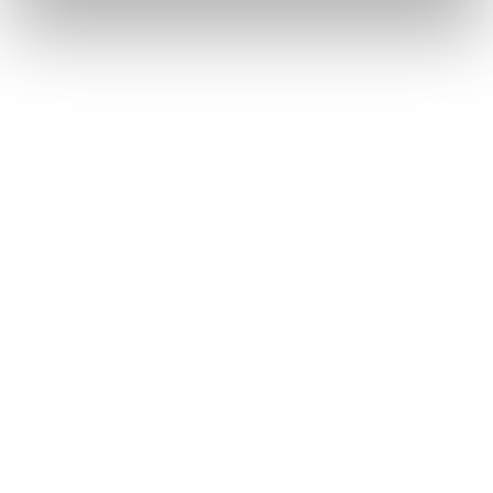
音声で操作する
タッチスクリーンの操作
このページは役に立ちましたか？
はい
いいえ
ブックマーク
あとで読む
個人情報の取扱いについて