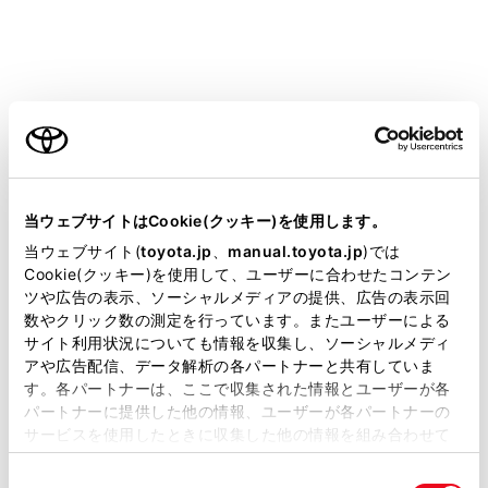
ご利用の条件
タッチした地点に施設情報がある場合は詳細が表示さ
れます。
地図をスクロールして任意の地点で
[‍
‍]
にタッチす
当サイトには、全ての取扱説明書及び補足資料、正誤表等
ると、新規目的地／経由地として設定することができ
が掲載されているわけではありません。
当ウェブサイトはCookie(クッキー)を使用します。
ます。
掲載している取扱説明書はお客様の年式に合致しない場合
当ウェブサイト(
toyota.jp
、
manual.toyota.jp
)では
地図をスクロールして任意の地点で
[‍
‍]
にタッチす
があります。
Cookie(クッキー)を使用して、ユーザーに合わせたコンテン
ツや広告の表示、ソーシャルメディアの提供、広告の表示回
ると、お気に入りに登録することができます。
取扱説明書は、弊社が著作権その他の知的財産権を保有し
数やクリック数の測定を行っています。またユーザーによる
[‍
‍]
またはメインメニューの
[‍
‍]
にタッチする
ます。弊社の許可なく、取扱説明書の一部または全部を、
サイト利用状況についても情報を収集し、ソーシャルメディ
複製、複写、改変もしくは配信等することはできません。
と、現在地に戻ります。
アや広告配信、データ解析の各パートナーと共有していま
す。各パートナーは、ここで収集された情報とユーザーが各
当サイトの利用、または利用できなかったことにより万一
パートナーに提供した他の情報、ユーザーが各パートナーの
損害が生じても、弊社は一切責任を負いません。
知識
サービスを使用したときに収集した他の情報を組み合わせて
掲載内容は予告なく変更、またはサービスを中止すること
使用することがあります。当ウェブサイトの使用を続行する
画面のフリック操作やドラッグ操作で地図を移動
があります。
同
とCookie(クッキー)に同意したこととなります。