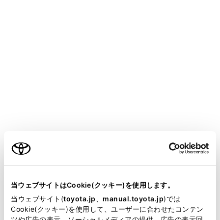
COROLLA SPORT HEV 2025.05～
取扱説明書
ア
スマートフォンや通信機器の接続
Apple CarPlay/Android Autoの使い方
未登録のスマートフォンで
Apple CarPlayを使用する
メニュー
未登録のスマートフォンをマルチメディアシステムと接
ご利用の条件
続して、Apple CarPlayを使用できます。登録済みスマー
トフォンの場合は、手順が異なります。
当サイトには、全ての取扱説明書及び補足資料、正誤表等
が掲載されているわけではありません。
関連リンク
当ウェブサイトはCookie(クッキー)を使用します。
掲載している取扱説明書はお客様の年式に合致しない場合
当ウェブサイト(
toyota.jp
、
manual.toyota.jp
)では
登録済みスマートフォンでApple CarPlayを使用する
があります。
Cookie(クッキー)を使用して、ユーザーに合わせたコンテン
ツや広告の表示、ソーシャルメディアの提供、広告の表示回