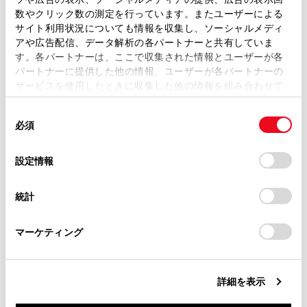
取扱説明書は、弊社が著作権その他の知的財産権を保有し
数やクリック数の測定を行っています。またユーザーによる
ます。弊社の許可なく、取扱説明書の一部または全部を、
サイト利用状況についても情報を収集し、ソーシャルメディ
複製、複写、改変もしくは配信等することはできません。
アや広告配信、データ解析の各パートナーと共有していま
Apple CarPlayをUSB接続で使用する
す。各パートナーは、ここで収集された情報とユーザーが各
当サイトの利用、または利用できなかったことにより万一
パートナーに提供した他の情報、ユーザーが各パートナーの
損害が生じても、弊社は一切責任を負いません。
サービスを使用したときに収集した他の情報を組み合わせて
Apple CarPlayをワイヤレス接続で使用する
掲載内容は予告なく変更、またはサービスを中止すること
使用することがあります。当ウェブサイトの使用を続行する
があります。
同
とCookie(クッキー)に同意したこととなります。
必須
意
当サイト（取扱説明書）では、利便性向上のためにお客様
の
「すべてのCookieを許可」をクリックすることで、お客様の
の閲覧履歴、検索履歴を保持しています。削除を希望され
選
デバイスにすべてのCookie(クッキー)が保存されることに同
設定情報
る方は、当社のお客様相談窓口（0800-700-7700）までご
択
意したことになります。Cookie(クッキー)のオプトアウト、
連絡ください。
設定の変更、同意を撤回したりするにあたっては、当社の
統計
「
Cookie（クッキー）情報の取り扱いについて
お車に関するお問い合わせ・ご相談は
」をご覧くだ
合わせて見られているページ
さい。
https://toyota.jp/faq/?
マーケティング
site_domain=default#otoiawase
までお願いします。
Bluetooth®機器との接続
Wi-Fi Hotspotに接続する
詳細を表示
登録済みスマートフォンでApple CarPlayを使用する