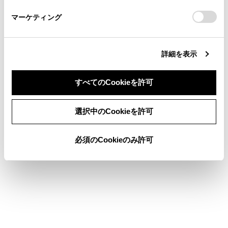
さい。
https://toyota.jp/faq/?
マーケティング
site_domain=default#otoiawase
までお願いします。
詳細を表示
合わせて見られているページ
すべてのCookieを許可
目的地検索画面の見方
同意しない
同意する
選択中のCookieを許可
地図を更新する
先読みエコドライブ
必須のCookieのみ許可
このページは役に立ちましたか？
はい
いいえ