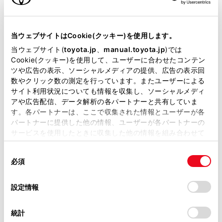
VICSの運用時間について
当サイトには、全ての取扱説明書及び補足資料、正誤表等
が掲載されているわけではありません。
VICS FM多重放送を受信できないとき
当ウェブサイトはCookie(クッキー)を使用します。
掲載している取扱説明書はお客様の年式に合致しない場合
当ウェブサイト(
toyota.jp
、
manual.toyota.jp
)では
があります。
Cookie(クッキー)を使用して、ユーザーに合わせたコンテン
VICSの用語について
ツや広告の表示、ソーシャルメディアの提供、広告の表示回
取扱説明書は、弊社が著作権その他の知的財産権を保有し
数やクリック数の測定を行っています。またユーザーによる
ます。弊社の許可なく、取扱説明書の一部または全部を、
VICSセンター著作権について
サイト利用状況についても情報を収集し、ソーシャルメディ
複製、複写、改変もしくは配信等することはできません。
アや広告配信、データ解析の各パートナーと共有していま
す。各パートナーは、ここで収集された情報とユーザーが各
当サイトの利用、または利用できなかったことにより万一
VICS、ETC2.0（ITSスポット）の問い合わせ
パートナーに提供した他の情報、ユーザーが各パートナーの
損害が生じても、弊社は一切責任を負いません。
先について
サービスを使用したときに収集した他の情報を組み合わせて
掲載内容は予告なく変更、またはサービスを中止すること
使用することがあります。当ウェブサイトの使用を続行する
があります。
同
道路管理者からのお知らせとお願い
とCookie(クッキー)に同意したこととなります。
必須
意
当サイト（取扱説明書）では、利便性向上のためにお客様
の
「すべてのCookieを許可」をクリックすることで、お客様の
の閲覧履歴、検索履歴を保持しています。削除を希望され
VICS過去データについて
選
デバイスにすべてのCookie(クッキー)が保存されることに同
設定情報
る方は、当社のお客様相談窓口（0800-700-7700）までご
択
意したことになります。Cookie(クッキー)のオプトアウト、
連絡ください。
設定の変更、同意を撤回したりするにあたっては、当社の
VICS情報有料放送サービス契約約款
統計
「
Cookie（クッキー）情報の取り扱いについて
お車に関するお問い合わせ・ご相談は
」をご覧くだ