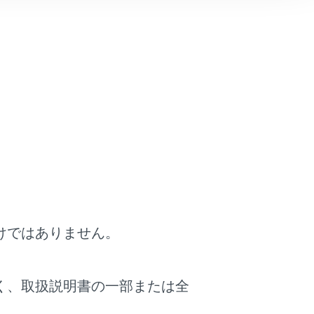
きます。
囲（文節）が間違っているときは、
[‍
‍]
・
[‍
けではありません。
く、取扱説明書の一部または全