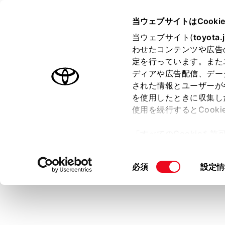
COROLLA SPORT HEV 2025
当ウェブサイトはCooki
マルチメディア
当ウェブサイト(
toyota.
ホーム
わせたコンテンツや広告
目的地
定を行っています。また
はじめに
ディアや広告配信、デー
された情報とユーザーが
安全・安心のために
メニュー
を使用したときに収集し
走行に関する情報表示
使用を続行するとCook
運転する前に
「すべてのCookieを
運転
ー)が保存されることに同
室内装備・機能
更、同意を撤回したりす
同
必須
設定情
マルチメディア
て
」をご覧ください。
意
お手入れのしかた
の
万一の場合には
選
択
車両情報