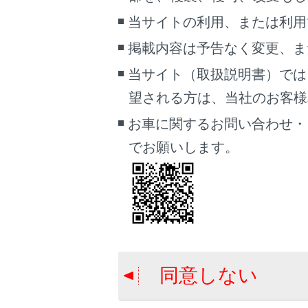
電話番号
当サイトの利用、または利用
マップコ
掲載内容は予告なく変更、ま
スマート
当サイト（取扱説明書）では
自宅を目
自宅を登
望される方は、当社のお客様相談
名称部分
お車に関するお問い合わせ・
す。
でお願いします。
文字入力
自宅を登
同意しない
自宅を目