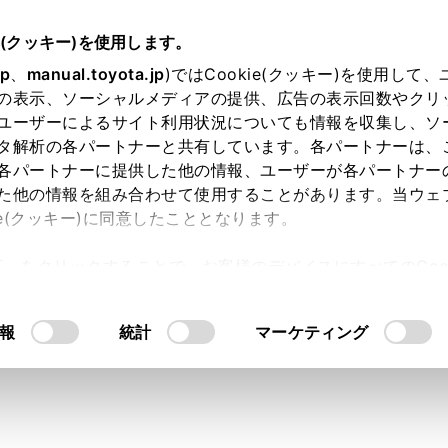
.05～
取扱説明書
e(クッキー)を使用します。
ナビゲーション
目的地の検索
jp
、
manual.toyota.jp
)ではCookie(クッキー)を使用して
の表示、ソーシャルメディアの提供、広告の表示回数やクリ
検索画面の見方
ユーザーによるサイト利用状況についても情報を収集し、ソ
タ解析の各パートナーと共有しています。各パートナーは、
各パートナーに提供した他の情報、ユーザーが各パートナー
た他の情報を組み合わせて使用することがあります。当ウェ
ie(クッキー)に同意したこととなります。
許可」をクリックすることで、お客様のデバイスにすべてのCook
意したことになります。Cookie(クッキー)のオプトアウト
るにあたっては、当社の「
Cookie（クッキー）情報の取り
報
統計
マーケティング