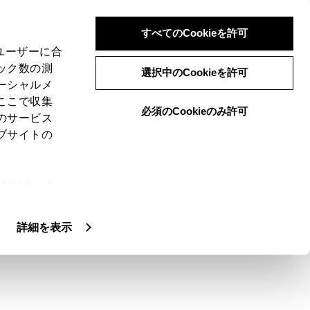
すべてのCookieを許可
、ユーザーに合
ック数の測
選択中のCookieを許可
ーシャルメ
ここで収集
必須のCookieのみ許可
のサービス
ブサイトの
ie(クッキ
、設定の変
扱いについ
詳細を表示