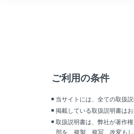
こんなときは
施設名、
ブックマーク
あとで読む
カーソル
続けて
PDFで見る
未確定
車両
確定、
マルチメディア
変換範
画面表示設定
ご利用の条件
‍]
個人情報の取扱いについて
お気に入
サイト利用について
お気に入
当サイトには、全ての取扱説
お問い合わせ
目的地履
掲載している取扱説明書はお
目的地履
取扱説明書は、弊社が著作権
住所で検
部を、複製、複写、改変もし