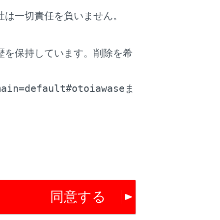
社は一切責任を負いません。
トを表示します。
歴を保持しています。削除を希
。
タッチすると、すぐにルート案内が始まりま
main=default#otoiawase
ま
同意する