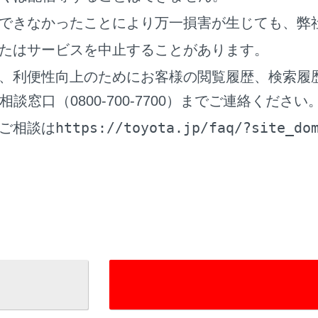
で検索します。
できなかったことにより万一損害が生じても、弊
ードで検索します。
たはサービスを中止することがあります。
フォンからあらかじめ送信されたおでかけプランの地点のリス
、利便性向上のためにお客様の閲覧履歴、検索履
的地としてルート探索を開始します。
録していない場合は、
[‍
‍]
にタッチし、登録します。
窓口（0800-700-7700）までご連絡ください
をタッチすると、全ルート図表示画面が表示されます。
[‍開始‍]
に
https://toyota.jp/faq/?site_do
ご相談は
で目的地を検索する
録する
的地に設定する