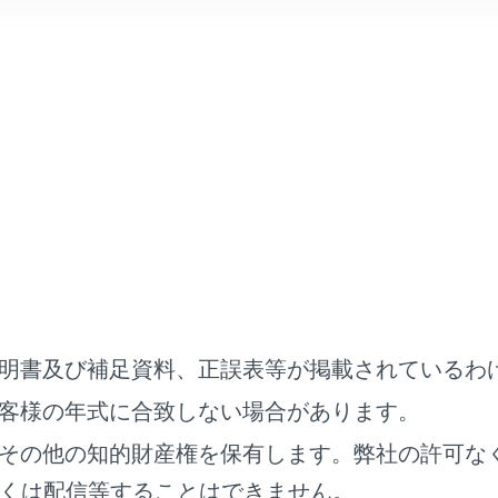
住所、電話番号などを入力して検索します。
を移動します。
タッチすると、連続してカーソルが移動します。
の場合は、未確定の範囲内でカーソルが移動します。
未確定に関係なく、カーソルを移動した位置から文字を挿入で
囲のみ変換するときは、希望の候補にタッチできます。変換範
にタッチして変換範囲を修正できます。
り登録されている地点のリストを表示します。
り地点を登録しているときのみ使用できます。
明書及び補足資料、正誤表等が掲載されているわ
歴（過去に設定した目的地）の地点のリストを表示します。
客様の年式に合致しない場合があります。
歴が存在するときのみ使用できます。
その他の知的財産権を保有します。弊社の許可な
索します。
くは配信等することはできません。