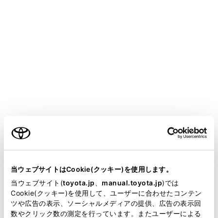
COROLLA SPORT HEV 2025.05～
取扱説明書
マルチメディア
ナビゲーション
ルート案内
さまざまなレーン表示画面
メニュー
目的地案内中で、現在地がルート上にあるとき、分岐す
ご利用の条件
る交差点に近づくと、交差点拡大図に切りかわります。
当サイトには、全ての取扱説明書及び補足資料、正誤表等
が掲載されているわけではありません。
当ウェブサイトはCookie(クッキー)を使用します。
交差点拡大図
掲載している取扱説明書はお客様の年式に合致しない場合
当ウェブサイト(
toyota.jp
、
manual.toyota.jp
)では
があります。
Cookie(クッキー)を使用して、ユーザーに合わせたコンテン
立体的な拡大図
ツや広告の表示、ソーシャルメディアの提供、広告の表示回
取扱説明書は、弊社が著作権その他の知的財産権を保有し
数やクリック数の測定を行っています。またユーザーによる