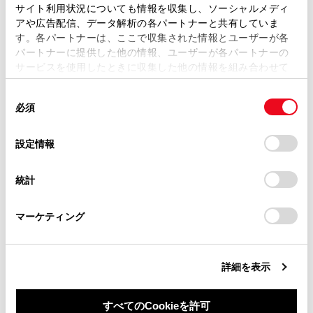
ます。弊社の許可なく、取扱説明書の一部または全部を、
サイト利用状況についても情報を収集し、ソーシャルメディ
都市高速レーン案内サービス
複製、複写、改変もしくは配信等することはできません。
アや広告配信、データ解析の各パートナーと共有していま
す。各パートナーは、ここで収集された情報とユーザーが各
当サイトの利用、または利用できなかったことにより万一
パートナーに提供した他の情報、ユーザーが各パートナーの
交差点目印・信号機案内サービス
損害が生じても、弊社は一切責任を負いません。
サービスを使用したときに収集した他の情報を組み合わせて
掲載内容は予告なく変更、またはサービスを中止すること
使用することがあります。当ウェブサイトの使用を続行する
があります。
同
とCookie(クッキー)に同意したこととなります。
必須
意
当サイト（取扱説明書）では、利便性向上のためにお客様
の
「すべてのCookieを許可」をクリックすることで、お客様の
の閲覧履歴、検索履歴を保持しています。削除を希望され
選
デバイスにすべてのCookie(クッキー)が保存されることに同
設定情報
る方は、当社のお客様相談窓口（0800-700-7700）までご
択
意したことになります。Cookie(クッキー)のオプトアウト、
連絡ください。
合わせて見られているページ
設定の変更、同意を撤回したりするにあたっては、当社の
統計
「
Cookie（クッキー）情報の取り扱いについて
お車に関するお問い合わせ・ご相談は
」をご覧くだ
さい。
https://toyota.jp/faq/?
VICSについて
マーケティング
site_domain=default#otoiawase
までお願いします。
目的地検索画面の見方
地図を更新する
詳細を表示
すべてのCookieを許可