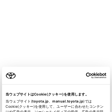
設定項目
[‍県境案内‍]
[‍地図表示カスタマイズ‍]
「‍交通情報‍」
ご利用の条件
[‍道路種別の表示 ‍]
当サイトには、全ての取扱説明書及び補足資料、正誤表等
が掲載されているわけではありません。
当ウェブサイトはCookie(クッキー)を使用します。
掲載している取扱説明書はお客様の年式に合致しない場合
当ウェブサイト(
toyota.jp
、
manual.toyota.jp
)では
があります。
Cookie(クッキー)を使用して、ユーザーに合わせたコンテン
「‍リアルタイム情報‍」
ツや広告の表示、ソーシャルメディアの提供、広告の表示回