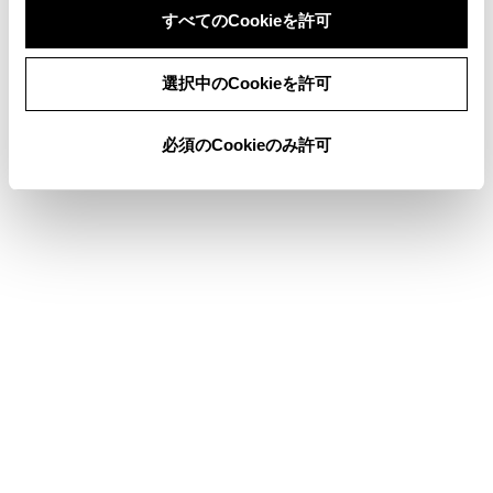
すべてのCookieを許可
県境案内を設定する
同意しない
同意する
選択中のCookieを許可
地図表示のカスタマイズ設定
必須のCookieのみ許可
俯角設定
合わせて見られているページ
走行支援の設定
その他設定
ドライバーを登録する