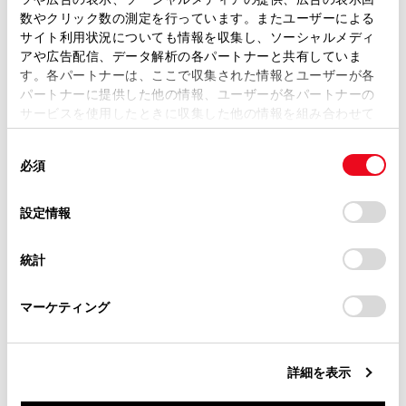
取扱説明書は、弊社が著作権その他の知的財産権を保有し
数やクリック数の測定を行っています。またユーザーによる
ます。弊社の許可なく、取扱説明書の一部または全部を、
サイト利用状況についても情報を収集し、ソーシャルメディ
[‍渋滞表示‍]
複製、複写、改変もしくは配信等することはできません。
アや広告配信、データ解析の各パートナーと共有していま
す。各パートナーは、ここで収集された情報とユーザーが各
当サイトの利用、または利用できなかったことにより万一
パートナーに提供した他の情報、ユーザーが各パートナーの
損害が生じても、弊社は一切責任を負いません。
[‍空き道表示‍]
サービスを使用したときに収集した他の情報を組み合わせて
掲載内容は予告なく変更、またはサービスを中止すること
使用することがあります。当ウェブサイトの使用を続行する
があります。
同
とCookie(クッキー)に同意したこととなります。
必須
意
当サイト（取扱説明書）では、利便性向上のためにお客様
[‍規制情報‍]
の
「すべてのCookieを許可」をクリックすることで、お客様の
の閲覧履歴、検索履歴を保持しています。削除を希望され
選
デバイスにすべてのCookie(クッキー)が保存されることに同
設定情報
る方は、当社のお客様相談窓口（0800-700-7700）までご
[‍駐車場‍]
択
意したことになります。Cookie(クッキー)のオプトアウト、
連絡ください。
設定の変更、同意を撤回したりするにあたっては、当社の
統計
「
Cookie（クッキー）情報の取り扱いについて
お車に関するお問い合わせ・ご相談は
」をご覧くだ
[‍施設アイコン表示設定‍]
さい。
https://toyota.jp/faq/?
マーケティング
site_domain=default#otoiawase
までお願いします。
[‍3Dビュー俯角設定‍]
詳細を表示