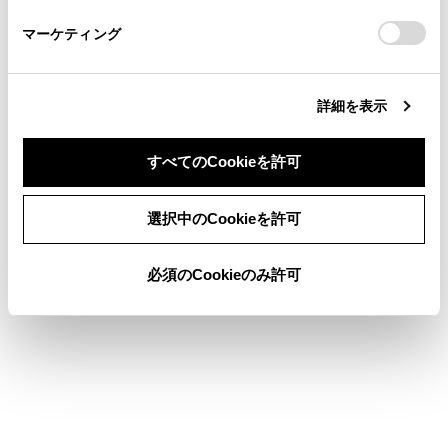
さい。
https://toyota.jp/faq/?
マーケティング
site_domain=default#otoiawase
までお願いします。
詳細を表示
合わせて見られているページ
すべてのCookieを許可
目的地検索画面の見方
同意しない
同意する
選択中のCookieを許可
地図を更新する
先読みエコドライブ
必須のCookieのみ許可
このページは役に立ちましたか？
はい
いいえ