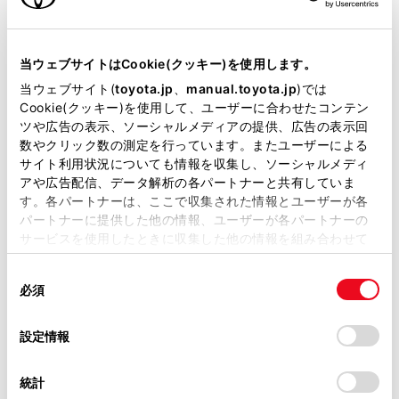
VICSの運用時間について
当サイトには、全ての取扱説明書及び補足資料、正誤表等
が掲載されているわけではありません。
VICS FM多重放送を受信できないとき
当ウェブサイトはCookie(クッキー)を使用します。
掲載している取扱説明書はお客様の年式に合致しない場合
当ウェブサイト(
toyota.jp
、
manual.toyota.jp
)では
があります。
Cookie(クッキー)を使用して、ユーザーに合わせたコンテン
VICSの用語について
ツや広告の表示、ソーシャルメディアの提供、広告の表示回
取扱説明書は、弊社が著作権その他の知的財産権を保有し
数やクリック数の測定を行っています。またユーザーによる
ます。弊社の許可なく、取扱説明書の一部または全部を、
VICSセンター著作権について
サイト利用状況についても情報を収集し、ソーシャルメディ
複製、複写、改変もしくは配信等することはできません。
アや広告配信、データ解析の各パートナーと共有していま
す。各パートナーは、ここで収集された情報とユーザーが各
当サイトの利用、または利用できなかったことにより万一
VICS、ETC2.0（ITSスポット）の問い合わせ
パートナーに提供した他の情報、ユーザーが各パートナーの
損害が生じても、弊社は一切責任を負いません。
先について
サービスを使用したときに収集した他の情報を組み合わせて
掲載内容は予告なく変更、またはサービスを中止すること
使用することがあります。当ウェブサイトの使用を続行する
があります。
同
道路管理者からのお知らせとお願い
とCookie(クッキー)に同意したこととなります。
必須
意
当サイト（取扱説明書）では、利便性向上のためにお客様
の
「すべてのCookieを許可」をクリックすることで、お客様の
の閲覧履歴、検索履歴を保持しています。削除を希望され
VICS過去データについて
選
デバイスにすべてのCookie(クッキー)が保存されることに同
設定情報
る方は、当社のお客様相談窓口（0800-700-7700）までご
択
意したことになります。Cookie(クッキー)のオプトアウト、
連絡ください。
設定の変更、同意を撤回したりするにあたっては、当社の
VICS情報有料放送サービス契約約款
統計
「
Cookie（クッキー）情報の取り扱いについて
お車に関するお問い合わせ・ご相談は
」をご覧くだ