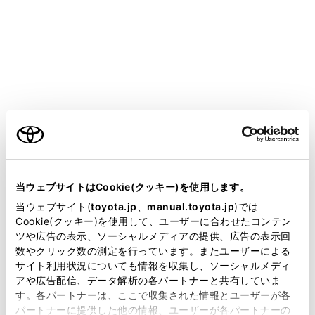
COROLLA SPORT
取扱説明書
こんなときは
車から音が鳴ったときは（音さ
くいん）
ご利用の条件
メニュー
当サイトには、全ての取扱説明書及び補足資料、正誤表等
が掲載されているわけではありません。
当ウェブサイトはCookie(クッキー)を使用します。
次の状況のとき、車の状態や誤操作などをお知らせする
掲載している取扱説明書はお客様の年式に合致しない場合
当ウェブサイト(
toyota.jp
、
manual.toyota.jp
)では
ために警告音が鳴ります。
があります。
Cookie(クッキー)を使用して、ユーザーに合わせたコンテン
ツや広告の表示、ソーシャルメディアの提供、広告の表示回
取扱説明書は、弊社が著作権その他の知的財産権を保有し
数やクリック数の測定を行っています。またユーザーによる
ます。弊社の許可なく、取扱説明書の一部または全部を、
車に乗るとき／降りるとき
サイト利用状況についても情報を収集し、ソーシャルメディ
複製、複写、改変もしくは配信等することはできません。
アや広告配信、データ解析の各パートナーと共有していま
す。各パートナーは、ここで収集された情報とユーザーが各
当サイトの利用、または利用できなかったことにより万一
走行しているとき
パートナーに提供した他の情報、ユーザーが各パートナーの
損害が生じても、弊社は一切責任を負いません。