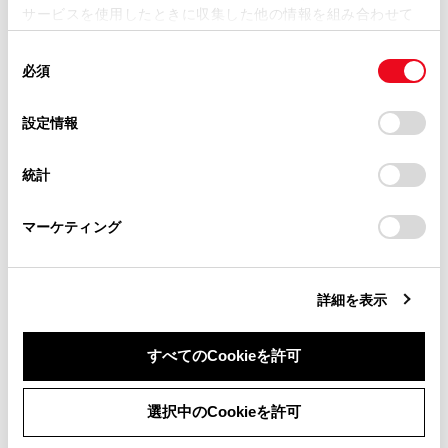
サービスを使用したときに収集した他の情報を組み合わせて
掲載内容は予告なく変更、またはサービスを中止すること
使用することがあります。当ウェブサイトの使用を続行する
があります。
同
とCookie(クッキー)に同意したこととなります。
必須
意
当サイト（取扱説明書）では、利便性向上のためにお客様
の
「すべてのCookieを許可」をクリックすることで、お客様の
の閲覧履歴、検索履歴を保持しています。削除を希望され
選
デバイスにすべてのCookie(クッキー)が保存されることに同
設定情報
る方は、当社のお客様相談窓口（0800-700-7700）までご
択
意したことになります。Cookie(クッキー)のオプトアウト、
合わせて見られているページ
連絡ください。
設定の変更、同意を撤回したりするにあたっては、当社の
統計
「
Cookie（クッキー）情報の取り扱いについて
お車に関するお問い合わせ・ご相談は
」をご覧くだ
こんなときは（症状別さくいん）
さい。
https://toyota.jp/faq/?
マーケティング
site_domain=default#otoiawase
までお願いします。
このページは役に立ちましたか？
詳細を表示
すべてのCookieを許可
はい
いいえ
同意しない
同意する
選択中のCookieを許可