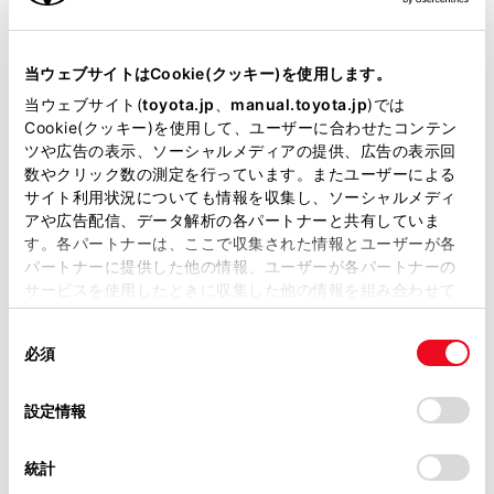
メインエリアの
[‍Hotspot‍]
をONにします。
当サイトには、全ての取扱説明書及び補足資料、正誤表等
が掲載されているわけではありません。
当ウェブサイトはCookie(クッキー)を使用します。
掲載している取扱説明書はお客様の年式に合致しない場合
当ウェブサイト(
toyota.jp
、
manual.toyota.jp
)では
があります。
Cookie(クッキー)を使用して、ユーザーに合わせたコンテン
ツや広告の表示、ソーシャルメディアの提供、広告の表示回
取扱説明書は、弊社が著作権その他の知的財産権を保有し
数やクリック数の測定を行っています。またユーザーによる
ます。弊社の許可なく、取扱説明書の一部または全部を、
サイト利用状況についても情報を収集し、ソーシャルメディ
複製、複写、改変もしくは配信等することはできません。
アや広告配信、データ解析の各パートナーと共有していま
マルチメディアシステムの設定によってはメッセー
す。各パートナーは、ここで収集された情報とユーザーが各
当サイトの利用、または利用できなかったことにより万一
ジが表示されます。画面の案内に従って操作してく
パートナーに提供した他の情報、ユーザーが各パートナーの
損害が生じても、弊社は一切責任を負いません。
ださい。
サービスを使用したときに収集した他の情報を組み合わせて
掲載内容は予告なく変更、またはサービスを中止すること
使用することがあります。当ウェブサイトの使用を続行する
‍®
Wi-Fi
機器からマルチメディアシステムのWi-Fi
があります。
同
とCookie(クッキー)に同意したこととなります。
Hotspotに接続します。
必須
意
当サイト（取扱説明書）では、利便性向上のためにお客様
‍®
‍®
Wi-Fi
機器からの接続は、
Wi-Fi
機器に添付の取
の
「すべてのCookieを許可」をクリックすることで、お客様の
の閲覧履歴、検索履歴を保持しています。削除を希望され
選
デバイスにすべてのCookie(クッキー)が保存されることに同
扱説明書を参照してください。
設定情報
る方は、当社のお客様相談窓口（0800-700-7700）までご
択
意したことになります。Cookie(クッキー)のオプトアウト、
連絡ください。
ネットワーク名はメインエリアのHotspot下部に
設定の変更、同意を撤回したりするにあたっては、当社の
統計
表示されます。
「
Cookie（クッキー）情報の取り扱いについて
お車に関するお問い合わせ・ご相談は
」をご覧くだ