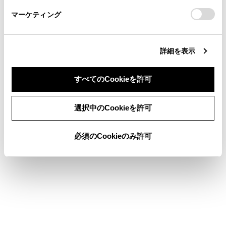
さい。
https://toyota.jp/faq/?
ネットワークのパスワードはメインエリアに表示
マーケティング
site_domain=default#otoiawase
までお願いします。
されます。パスワードが長い場合、省略されて表
示される場合があります。画面にタッチしてパス
ワード編集画面で確認してください。
詳細を表示
関連リンク
すべてのCookieを許可
Wi-Fi Hotspotを設定する
同意しない
同意する
選択中のCookieを許可
T-Connectとは
Webブラウザ機能（インターネット）について
必須のCookieのみ許可
Wi-Fi Hotspotに簡単設定で接続する
Wi-Fi Hotspotを切断する