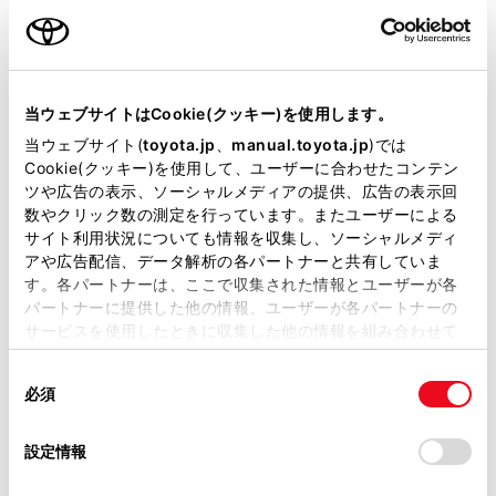
ご利用の条件
当サイトには、全ての取扱説明書及び補足資料、正誤表等
が掲載されているわけではありません。
当ウェブサイトはCookie(クッキー)を使用します。
検索結果リスト画面が表示されます。リストから目
掲載している取扱説明書はお客様の年式に合致しない場合
当ウェブサイト(
toyota.jp
、
manual.toyota.jp
)では
的地に設定したい項目にタッチします。
があります。
Cookie(クッキー)を使用して、ユーザーに合わせたコンテン
すでに目的地が設定されているときは、
[‍新規目
ツや広告の表示、ソーシャルメディアの提供、広告の表示回
取扱説明書は、弊社が著作権その他の知的財産権を保有し
的地‍]
（新しく目的地を設定）、または
[‍経由地追
数やクリック数の測定を行っています。またユーザーによる
ます。弊社の許可なく、取扱説明書の一部または全部を、
サイト利用状況についても情報を収集し、ソーシャルメディ
加‍]
にタッチします。
複製、複写、改変もしくは配信等することはできません。
アや広告配信、データ解析の各パートナーと共有していま
T-Connect契約時は、トヨタスマートセンター上
す。各パートナーは、ここで収集された情報とユーザーが各
当サイトの利用、または利用できなかったことにより万一
のコンテンツを活用した目的地検索を行うことも
パートナーに提供した他の情報、ユーザーが各パートナーの
損害が生じても、弊社は一切責任を負いません。
サービスを使用したときに収集した他の情報を組み合わせて
できます。
掲載内容は予告なく変更、またはサービスを中止すること
使用することがあります。当ウェブサイトの使用を続行する
があります。
同
とCookie(クッキー)に同意したこととなります。
関連リンク
必須
意
当サイト（取扱説明書）では、利便性向上のためにお客様
の
「すべてのCookieを許可」をクリックすることで、お客様の
の閲覧履歴、検索履歴を保持しています。削除を希望され
経由地を編集する
選
デバイスにすべてのCookie(クッキー)が保存されることに同
設定情報
る方は、当社のお客様相談窓口（0800-700-7700）までご
択
意したことになります。Cookie(クッキー)のオプトアウト、
キーボードで情報を検索する
連絡ください。
設定の変更、同意を撤回したりするにあたっては、当社の