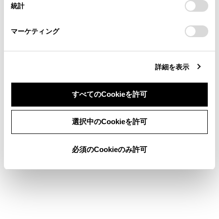
統計
「
Cookie（クッキー）情報の取り扱いについて
お車に関するお問い合わせ・ご相談は
」をご覧くだ
さい。
https://toyota.jp/faq/?
マーケティング
site_domain=default#otoiawase
までお願いします。
詳細を表示
すべてのCookieを許可
合わせて見られているページ
同意しない
同意する
目的地検索画面の見方
選択中のCookieを許可
VICSについて
必須のCookieのみ許可
地図を更新する
このページは役に立ちましたか？