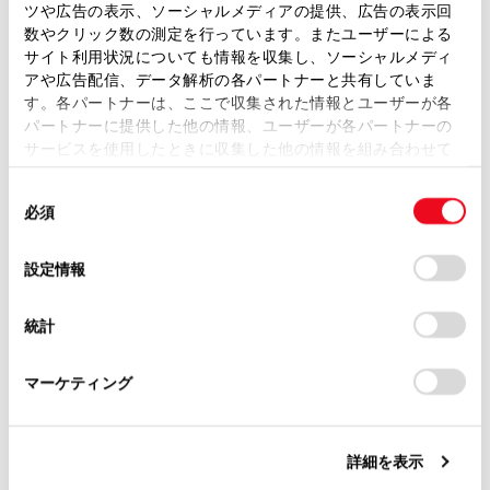
ツや広告の表示、ソーシャルメディアの提供、広告の表示回
取扱説明書は、弊社が著作権その他の知的財産権を保有し
数やクリック数の測定を行っています。またユーザーによる
ます。弊社の許可なく、取扱説明書の一部または全部を、
連絡先からワンタッチダイヤルを登録する
サイト利用状況についても情報を収集し、ソーシャルメディ
複製、複写、改変もしくは配信等することはできません。
アや広告配信、データ解析の各パートナーと共有していま
す。各パートナーは、ここで収集された情報とユーザーが各
当サイトの利用、または利用できなかったことにより万一
履歴からワンタッチダイヤルを登録する
パートナーに提供した他の情報、ユーザーが各パートナーの
損害が生じても、弊社は一切責任を負いません。
サービスを使用したときに収集した他の情報を組み合わせて
掲載内容は予告なく変更、またはサービスを中止すること
ワンタッチダイヤルを削除する
使用することがあります。当ウェブサイトの使用を続行する
があります。
同
とCookie(クッキー)に同意したこととなります。
必須
意
当サイト（取扱説明書）では、利便性向上のためにお客様
の
「すべてのCookieを許可」をクリックすることで、お客様の
の閲覧履歴、検索履歴を保持しています。削除を希望され
選
デバイスにすべてのCookie(クッキー)が保存されることに同
設定情報
る方は、当社のお客様相談窓口（0800-700-7700）までご
択
意したことになります。Cookie(クッキー)のオプトアウト、
連絡ください。
設定の変更、同意を撤回したりするにあたっては、当社の
統計
「
Cookie（クッキー）情報の取り扱いについて
お車に関するお問い合わせ・ご相談は
」をご覧くだ
合わせて見られているページ
さい。
https://toyota.jp/faq/?
マーケティング
site_domain=default#otoiawase
までお願いします。
連絡先に新規データを追加する
ハンズフリー電話についての留意事項
詳細を表示
連絡先データの転送