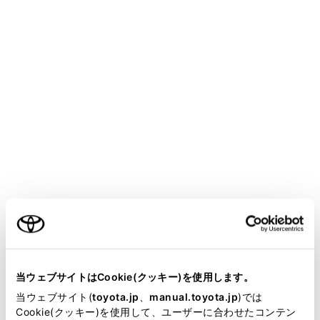
COROLLA SPORT
取扱説明書
マルチメディア
ハンズフリー電話
連絡先データの編集
ワンタッチダイヤルを登録する
メニュー
よく利用する電話番号を登録しておくことで、ワンタッ
チで呼び出すことができます。ワンタッチダイヤルは携
帯電話ごとに登録が必要です。
ご利用の条件
関連リンク
当サイトには、全ての取扱説明書及び補足資料、正誤表等
が掲載されているわけではありません。
ワンタッチダイヤルから電話をかける
当ウェブサイトはCookie(クッキー)を使用します。
掲載している取扱説明書はお客様の年式に合致しない場合
当ウェブサイト(
toyota.jp
、
manual.toyota.jp
)では
があります。
Cookie(クッキー)を使用して、ユーザーに合わせたコンテン