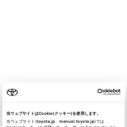
COROLLA SPORT
取扱説明書
室内装備・機能
収納装備
ラゲージルーム内装備
メニュー
デッキフック
ご利用の条件
買い物フック
当サイトには、全ての取扱説明書及び補足資料、正誤表等
が掲載されているわけではありません。
当ウェブサイトはCookie(クッキー)を使用します。
デッキボード
掲載している取扱説明書はお客様の年式に合致しない場合
当ウェブサイト(
toyota.jp
、
manual.toyota.jp
)では
があります。