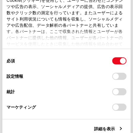
Cookie(クッキー)を使用して、ユーザーに合わせたコンテン
ラゲージアンダートレイ
ツや広告の表示、ソーシャルメディアの提供、広告の表示回
取扱説明書は、弊社が著作権その他の知的財産権を保有し
数やクリック数の測定を行っています。またユーザーによる
ます。弊社の許可なく、取扱説明書の一部または全部を、
サイト利用状況についても情報を収集し、ソーシャルメディ
ラゲージサイドトレイ（デッキボード装着車）
複製、複写、改変もしくは配信等することはできません。
アや広告配信、データ解析の各パートナーと共有していま
す。各パートナーは、ここで収集された情報とユーザーが各
当サイトの利用、または利用できなかったことにより万一
停止表示板収納スペース
パートナーに提供した他の情報、ユーザーが各パートナーの
損害が生じても、弊社は一切責任を負いません。
サービスを使用したときに収集した他の情報を組み合わせて
掲載内容は予告なく変更、またはサービスを中止すること
使用することがあります。当ウェブサイトの使用を続行する
パッケージトレイの取りはずし
があります。
同
とCookie(クッキー)に同意したこととなります。
必須
意
当サイト（取扱説明書）では、利便性向上のためにお客様
の
「すべてのCookieを許可」をクリックすることで、お客様の
の閲覧履歴、検索履歴を保持しています。削除を希望され
選
デバイスにすべてのCookie(クッキー)が保存されることに同
設定情報
る方は、当社のお客様相談窓口（0800-700-7700）までご
択
意したことになります。Cookie(クッキー)のオプトアウト、
連絡ください。
設定の変更、同意を撤回したりするにあたっては、当社の
統計
「
Cookie（クッキー）情報の取り扱いについて
お車に関するお問い合わせ・ご相談は
」をご覧くだ
さい。
https://toyota.jp/faq/?
合わせて見られているページ
マーケティング
site_domain=default#otoiawase
までお願いします。
室内灯一覧
オートエアコン
詳細を表示