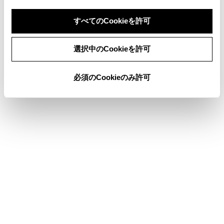
その他の室内装備
すべてのCookieを許可
同意しない
同意する
選択中のCookieを許可
このページは役に立ちましたか？
必須のCookieのみ許可
はい
いいえ
ブックマーク
あとで読む
個人情報の取扱いについて
サイト利用について
お問い合わせ