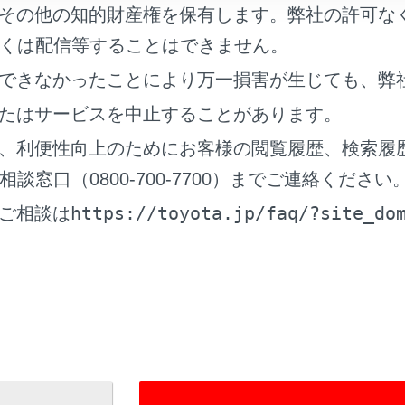
その他の知的財産権を保有します。弊社の許可な
合には、作動可能に設定変更してください。（→
ユーザーカ
くは配信等することはできません。
子キーが節電モードに設定されていないことを確認してくださ
できなかったことにより万一損害が生じても、弊
定されている場合は解除してください。（→
電子キーの節電
たはサービスを中止することがあります。
子キー機能が停止する場合があります。（→
電子キーの機能
、利便性向上のためにお客様の閲覧履歴、検索履
窓口（0800-700-7700）までご連絡ください
https://toyota.jp/faq/?site_do
ご相談は
ートエントリー＆スタートシステムの故障などで販売店
に付属しているすべての電子キーをお持ちください。
錠・解錠
始動の方法