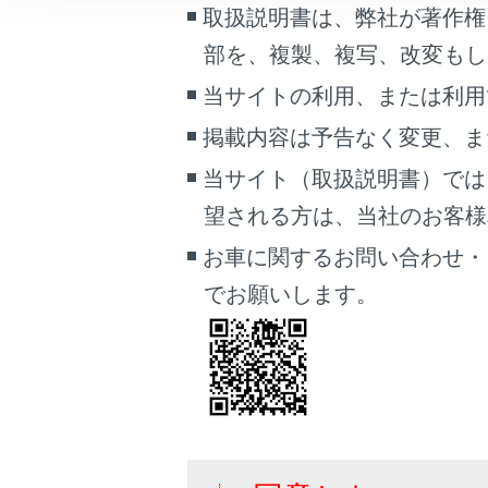
取扱説明書は、弊社が著作権
こんなときは
場
部を、複製、複写、改変もし
電
ブックマーク
当サイトの利用、または利用
設
あとで読む
掲載内容は予告なく変更、ま
電
PDFで見る
当サイト（取扱説明書）では
車両
望される方は、当社のお客様相談
注意
マルチメディア
お車に関するお問い合わせ・
スマ
画面表示設定
でお願いします。
車両
個人情報の取扱いについて
サイト利用について
お問い合わせ
ドアの施
エンジン