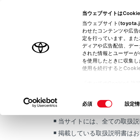
COROLLA SPORT
取扱説明書
当ウェブサイトはCooki
万一の場合には
当ウェブサイト(
toyota.
ホーム
わせたコンテンツや広告
電子キ
定を行っています。また
はじめに
ディアや広告配信、デー
された情報とユーザーが
安全・安心のために
メニュー
を使用したときに収集し
走行に関する情報表示
使用を続行するとCook
運転する前に
電子キーと
「すべてのCookieを
れたときは
運転
ー)が保存されることに同
合、次の手
室内装備・機能
ご利用の条件
更、同意を撤回したりす
同
必須
設定情
マルチメディア
て
」をご覧ください。
意
知識
お手入れのしかた
の
当サイトには、全ての取扱説
万一の場合には
選
電子
掲載している取扱説明書はお
択
車両情報
車