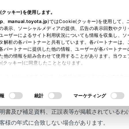
e(クッキー)を使用します。
緊急時の対処法
jp
、
manual.toyota.jp
)ではCookie(クッキー)を使用して
の表示、ソーシャルメディアの提供、広告の表示回数やクリ
ーが正常に働かないときは
ユーザーによるサイト利用状況についても情報を収集し、ソ
タ解析の各パートナーと共有しています。各パートナーは、
各パートナーに提供した他の情報、ユーザーが各パートナー
た他の情報を組み合わせて使用することがあります。当ウェ
ie(クッキー)に同意したこととなります。
車両間の通信がさまたげられたり（→
機能が正常に働かない
許可」をクリックすることで、お客様のデバイスにすべてのCook
、スマートエントリー＆スタートシステムとワイヤレスリモコ
意したことになります。Cookie(クッキー)のオプトアウト
順でドアを開けたり、エンジンを始動したりすることができま
るにあたっては、当社の「
Cookie（クッキー）情報の取り
報
統計
マーケティング
明書及び補足資料、正誤表等が掲載されているわ
キーが正常に働かないときは
客様の年式に合致しない場合があります。
両カスタマイズ機能でスマートエントリー＆スタートシステム