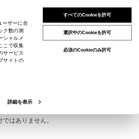
すべてのCookieを許可
、ユーザーに合
ック数の測
選択中のCookieを許可
ーシャルメ
ここで収集
必須のCookieのみ許可
のサービス
ブサイトの
おそれのある状況
）、電子キーの電池が切
ie(クッキ
ンが使用できなくなります。このような場
、設定の変
す。
扱いについ
詳細を表示
けではありません。
の設定を確認し、非作動になっている