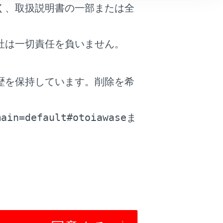
く、取扱説明書の一部または全
スタマイズ機能一覧
）
い。
社は一切責任を負いません。
モードについて
）
が停止するとき
）
歴を保持しています。削除を希
。
main=default#otoiawase
ま
に車両を持っていくとき