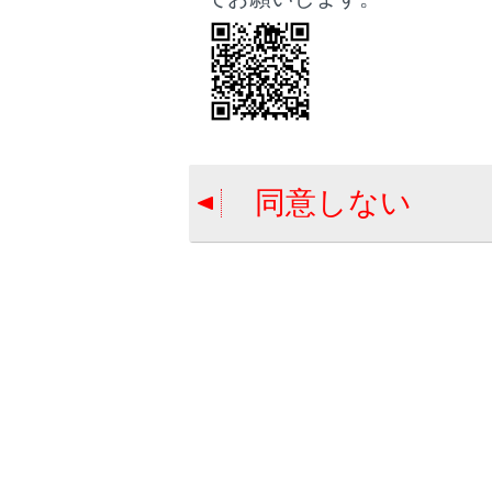
同
着
連
よ
同
同意しない
不
相
保
携