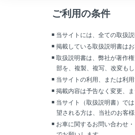
こんなときは
ご利用の条件
ブックマーク
あとで読む
当サイトには、全ての取扱説
PDFで見る
掲載している取扱説明書はお
車両
取扱説明書は、弊社が著作権
連絡先に
マルチメディア
部を、複製、複写、改変もし
希望の電
画面表示設定
当サイトの利用、または利用
知識
個人情報の取扱いについて
掲載内容は予告なく変更、ま
サイト利用について
最
当サイト（取扱説明書）では
お問い合わせ
発
望される方は、当社のお客様相談
連
お車に関するお問い合わせ・
よ
でお願いします。