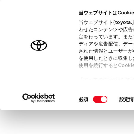
COROLLA SPORT
取扱説明書
当ウェブサイトはCooki
マルチメディア
当ウェブサイト(
toyota.
ホーム
わせたコンテンツや広告
履歴か
定を行っています。また
はじめに
ディアや広告配信、デー
された情報とユーザーが
安全・安心のために
を使用したときに収集し
走行に関する情報表示
使用を続行するとCook
運転する前に
発信または着
「すべてのCookieを
運転
メインメ
ー)が保存されることに同
室内装備・機能
更、同意を撤回したりす
[‍履歴‍]
にタ
同
必須
設定情
マルチメディア
て
」をご覧ください。
通話相手
意
お手入れのしかた
の
万一の場合には
選
択
車両情報