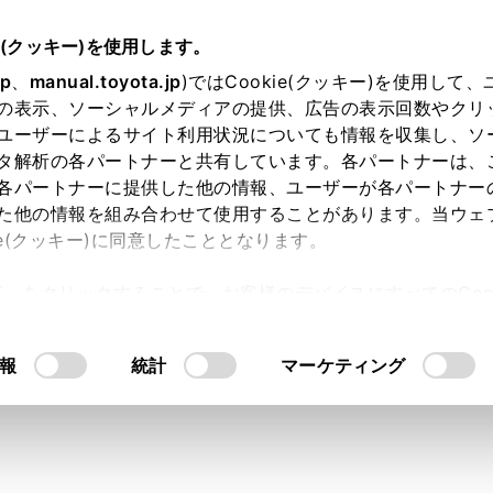
e(クッキー)を使用します。
ハンズフリー電話
電話のかけ方
jp
、
manual.toyota.jp
)ではCookie(クッキー)を使用して
の表示、ソーシャルメディアの提供、広告の表示回数やクリ
ら電話をかける
ユーザーによるサイト利用状況についても情報を収集し、ソ
タ解析の各パートナーと共有しています。各パートナーは、
各パートナーに提供した他の情報、ユーザーが各パートナー
た他の情報を組み合わせて使用することがあります。当ウェ
ie(クッキー)に同意したこととなります。
信履歴として登録されている電話番号から電話をかけることが
許可」をクリックすることで、お客様のデバイスにすべてのCook
ニューの
[‍
‍]
にタッチします。
意したことになります。Cookie(クッキー)のオプトアウト
るにあたっては、当社の「
Cookie（クッキー）情報の取り
ッチします。
報
統計
マーケティング
を選択します。