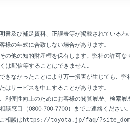
明書及び補足資料、正誤表等が掲載されているわ
客様の年式に合致しない場合があります。
その他の知的財産権を保有します。弊社の許可な
登録されていない電話番号は、電話番号のまま表示されます。
くは配信等することはできません。
話番号にタッチします。
できなかったことにより万一損害が生じても、弊
たはサービスを中止することがあります。
新の履歴100件を表示します。履歴が100件をこえると、古い
、利便性向上のためにお客様の閲覧履歴、検索履
信履歴は、状況によって次のように登録されます。
窓口（0800-700-7700）までご連絡ください
絡先またはマルチメディアシステムに登録されている電話番号
https://toyota.jp/faq/?site_do
ご相談は
び画像情報があると、名称および画像も登録されます。