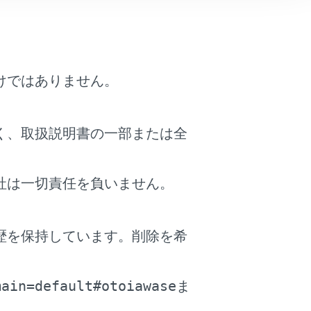
けではありません。
く、取扱説明書の一部または全
社は一切責任を負いません。
履歴から自動で削除されます。
歴を保持しています。削除を希
。
に発信した場合、そのデータに名称情報お
main=default#otoiawase
ま