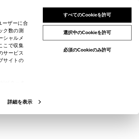
すべてのCookieを許可
、ユーザーに合
ック数の測
選択中のCookieを許可
ーシャルメ
ここで収集
必須のCookieのみ許可
のサービス
ブサイトの
できます。
ie(クッキ
、設定の変
扱いについ
詳細を表示