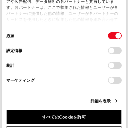
アや広告配信、データ解析の各パートナーと共有していま
す。各パートナーは、ここで収集された情報とユーザーが各
当サイトの利用、または利用できなかったことにより万一
パートナーに提供した他の情報、ユーザーが各パートナーの
損害が生じても、弊社は一切責任を負いません。
サービスを使用したときに収集した他の情報を組み合わせて
掲載内容は予告なく変更、またはサービスを中止すること
使用することがあります。当ウェブサイトの使用を続行する
があります。
同
とCookie(クッキー)に同意したこととなります。
必須
意
当サイト（取扱説明書）では、利便性向上のためにお客様
の
「すべてのCookieを許可」をクリックすることで、お客様の
の閲覧履歴、検索履歴を保持しています。削除を希望され
選
デバイスにすべてのCookie(クッキー)が保存されることに同
設定情報
る方は、当社のお客様相談窓口（0800-700-7700）までご
合わせて見られているページ
択
意したことになります。Cookie(クッキー)のオプトアウト、
連絡ください。
設定の変更、同意を撤回したりするにあたっては、当社の
統計
ETC/ETC2.0ユニットの使い方
「
Cookie（クッキー）情報の取り扱いについて
お車に関するお問い合わせ・ご相談は
」をご覧くだ
さい。
https://toyota.jp/faq/?
道路事業者からのお願い
マーケティング
site_domain=default#otoiawase
までお願いします。
お問合せ先一覧
詳細を表示
このページは役に立ちましたか？
すべてのCookieを許可