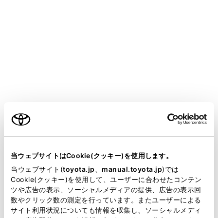
COROLLA SPORT
取扱説明書
ETC の利用
ご利用の条件
ETC2.0を利用するには
ETCのサービス概要
当サイトには、全ての取扱説明書及び補足資料、正誤表等
ETC の操作
が掲載されているわけではありません。
当ウェブサイトはCookie(クッキー)を使用します。
ETCの情報表示
掲載している取扱説明書はお客様の年式に合致しない場合
当ウェブサイト(
toyota.jp
、
manual.toyota.jp
)では
エラーコードについて
があります。
Cookie(クッキー)を使用して、ユーザーに合わせたコンテン
ツや広告の表示、ソーシャルメディアの提供、広告の表示回
道路事業者からのお願い
取扱説明書は、弊社が著作権その他の知的財産権を保有し
数やクリック数の測定を行っています。またユーザーによる
ます。弊社の許可なく、取扱説明書の一部または全部を、
お問合せ先一覧
サイト利用状況についても情報を収集し、ソーシャルメディ
複製、複写、改変もしくは配信等することはできません。