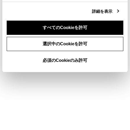
詳細を表示
すべてのCookieを許可
同意しない
同意する
選択中のCookieを許可
必須のCookieのみ許可
[‍居住地域をナビの自宅設定と連動‍]
[‍TV局データの自動更新‍]
[‍TV局データの自動更新‍]