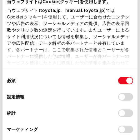
当ウェブサイトはCookie(クッキー)を使用します。
掲載している取扱説明書はお客様の年式に合致しない場合
当ウェブサイト(
toyota.jp
、
manual.toyota.jp
)では
があります。
Cookie(クッキー)を使用して、ユーザーに合わせたコンテン
ツや広告の表示、ソーシャルメディアの提供、広告の表示回
取扱説明書は、弊社が著作権その他の知的財産権を保有し
数やクリック数の測定を行っています。またユーザーによる
ます。弊社の許可なく、取扱説明書の一部または全部を、
サイト利用状況についても情報を収集し、ソーシャルメディ
複製、複写、改変もしくは配信等することはできません。
アや広告配信、データ解析の各パートナーと共有していま
す。各パートナーは、ここで収集された情報とユーザーが各
[‍系列局検索‍]
当サイトの利用、または利用できなかったことにより万一
パートナーに提供した他の情報、ユーザーが各パートナーの
損害が生じても、弊社は一切責任を負いません。
サービスを使用したときに収集した他の情報を組み合わせて
掲載内容は予告なく変更、またはサービスを中止すること
使用することがあります。当ウェブサイトの使用を続行する
[‍イベントリレーの受信‍]
があります。
同
とCookie(クッキー)に同意したこととなります。
必須
意
当サイト（取扱説明書）では、利便性向上のためにお客様
の
「すべてのCookieを許可」をクリックすることで、お客様の
の閲覧履歴、検索履歴を保持しています。削除を希望され
選
デバイスにすべてのCookie(クッキー)が保存されることに同
設定情報
る方は、当社のお客様相談窓口（0800-700-7700）までご
択
意したことになります。Cookie(クッキー)のオプトアウト、
連絡ください。
設定の変更、同意を撤回したりするにあたっては、当社の
[‍居住地域設定‍]
統計
「
Cookie（クッキー）情報の取り扱いについて
お車に関するお問い合わせ・ご相談は
」をご覧くだ
さい。
https://toyota.jp/faq/?
[‍都道府県住所‍]
マーケティング
site_domain=default#otoiawase
までお願いします。