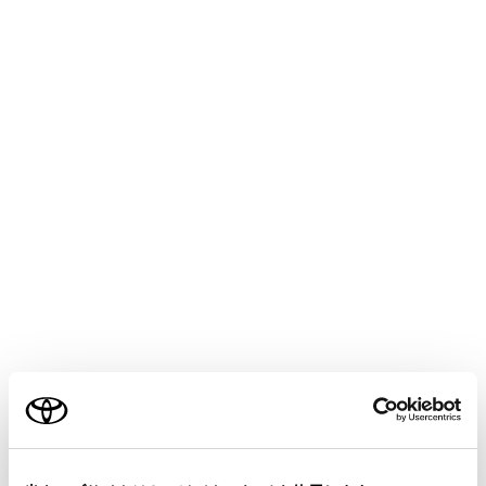
[‍DTV‍]
設定項目
[‍設定‍]
[‍Auto.P設定‍]
ご利用の条件
[‍地デジ・ワンセグ受信設定‍]
当サイトには、全ての取扱説明書及び補足資料、正誤表等
が掲載されているわけではありません。