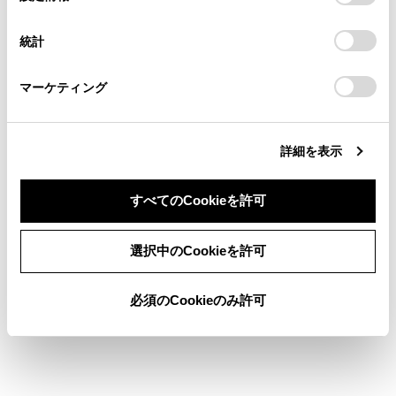
択
意したことになります。Cookie(クッキー)のオプトアウト、
さまざまなレーン表示画面
連絡ください。
設定の変更、同意を撤回したりするにあたっては、当社の
統計
渋滞や規制情報の音声案内
「
Cookie（クッキー）情報の取り扱いについて
お車に関するお問い合わせ・ご相談は
」をご覧くだ
さい。
https://toyota.jp/faq/?
マーケティング
site_domain=default#otoiawase
までお願いします。
詳細を表示
すべてのCookieを許可
合わせて見られているページ
同意しない
同意する
選択中のCookieを許可
走行支援の設定
必須のCookieのみ許可
その他設定
ドライバーを登録する