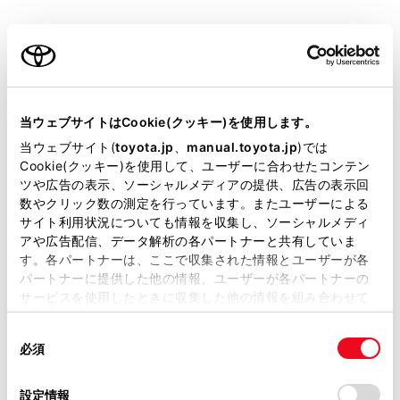
ご利用の条件
当サイトには、全ての取扱説明書及び補足資料、正誤表等
設定項目
が掲載されているわけではありません。
当ウェブサイトはCookie(クッキー)を使用します。
掲載している取扱説明書はお客様の年式に合致しない場合
[‍交差点拡大図‍]
当ウェブサイト(
toyota.jp
、
manual.toyota.jp
)では
があります。
Cookie(クッキー)を使用して、ユーザーに合わせたコンテン
ツや広告の表示、ソーシャルメディアの提供、広告の表示回
取扱説明書は、弊社が著作権その他の知的財産権を保有し
[‍オートマップズーム‍]
数やクリック数の測定を行っています。またユーザーによる
ます。弊社の許可なく、取扱説明書の一部または全部を、
サイト利用状況についても情報を収集し、ソーシャルメディ
複製、複写、改変もしくは配信等することはできません。
アや広告配信、データ解析の各パートナーと共有していま
[‍渋滞・規制音声案内‍]
す。各パートナーは、ここで収集された情報とユーザーが各
当サイトの利用、または利用できなかったことにより万一
パートナーに提供した他の情報、ユーザーが各パートナーの
損害が生じても、弊社は一切責任を負いません。
[‍駐車場提案‍]
サービスを使用したときに収集した他の情報を組み合わせて
掲載内容は予告なく変更、またはサービスを中止すること
使用することがあります。当ウェブサイトの使用を続行する
があります。
同
とCookie(クッキー)に同意したこととなります。
必須
意
当サイト（取扱説明書）では、利便性向上のためにお客様
の
「すべてのCookieを許可」をクリックすることで、お客様の
関連リンク
の閲覧履歴、検索履歴を保持しています。削除を希望され
選
デバイスにすべてのCookie(クッキー)が保存されることに同
設定情報
る方は、当社のお客様相談窓口（0800-700-7700）までご