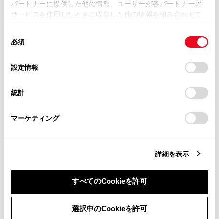
パートナーに提供した他の情報、ユーザーが各パートナーの
損害が生じても、弊社は一切責任を負いません。
サービスを使用したときに収集した他の情報を組み合わせて
掲載内容は予告なく変更、またはサービスを中止すること
使用することがあります。当ウェブサイトの使用を続行する
があります。
同
とCookie(クッキー)に同意したこととなります。
必須
意
当サイト（取扱説明書）では、利便性向上のためにお客様
合わせて見られているページ
の
「すべてのCookieを許可」をクリックすることで、お客様の
の閲覧履歴、検索履歴を保持しています。削除を希望され
選
デバイスにすべてのCookie(クッキー)が保存されることに同
設定情報
る方は、当社のお客様相談窓口（0800-700-7700）までご
択
意したことになります。Cookie(クッキー)のオプトアウト、
ドライブモードセレクトスイッチ
連絡ください。
設定の変更、同意を撤回したりするにあたっては、当社の
クルーズコントロール
統計
「
Cookie（クッキー）情報の取り扱いについて
お車に関するお問い合わせ・ご相談は
」をご覧くだ
さい。
https://toyota.jp/faq/?
ランプスイッチ
マーケティング
site_domain=default#otoiawase
までお願いします。
詳細を表示
このページは役に立ちましたか？
すべてのCookieを許可
はい
いいえ
同意しない
同意する
選択中のCookieを許可