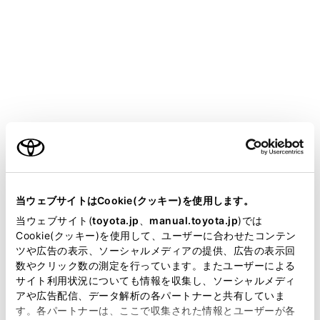
COROLLA SPORT
取扱説明書
運転
運転支援装置について
運転を補助する装置
ご利用の条件
走行の安全性や運転性能を確保するため、走行状況に応
当サイトには、全ての取扱説明書及び補足資料、正誤表等
じて次の装置が自動で作動します。ただし、これらの装
が掲載されているわけではありません。
当ウェブサイトはCookie(クッキー)を使用します。
置は補助的なものなので、過信せずに運転には十分に注
掲載している取扱説明書はお客様の年式に合致しない場合
当ウェブサイト(
toyota.jp
、
manual.toyota.jp
)では
意してください。
があります。
Cookie(クッキー)を使用して、ユーザーに合わせたコンテン
ツや広告の表示、ソーシャルメディアの提供、広告の表示回
取扱説明書は、弊社が著作権その他の知的財産権を保有し
数やクリック数の測定を行っています。またユーザーによる
ます。弊社の許可なく、取扱説明書の一部または全部を、
運転を補助する装置について
サイト利用状況についても情報を収集し、ソーシャルメディ
複製、複写、改変もしくは配信等することはできません。
アや広告配信、データ解析の各パートナーと共有していま
す。各パートナーは、ここで収集された情報とユーザーが各
当サイトの利用、または利用できなかったことにより万一