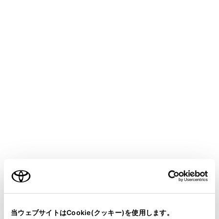
COROLLA SPORT
取扱説明書
マルチメディア
ナビゲーション
VICS・交通情報
緊急情報の表示
メニュー
緊急情報
を受信すると自動的に表示します。
ご利用の条件
当サイトには、全ての取扱説明書及び補足資料、正誤表等
が掲載されているわけではありません。
当ウェブサイトはCookie(クッキー)を使用します。
緊急情報を切りかえるときは、
[‍<‍]
／
[‍>‍]
にタッチします。