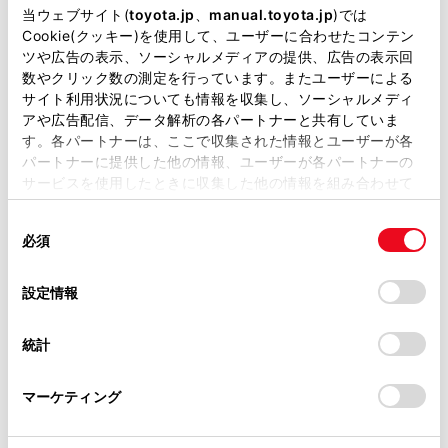
掲載している取扱説明書はお客様の年式に合致しない場合
当ウェブサイト(
toyota.jp
、
manual.toyota.jp
)では
があります。
Cookie(クッキー)を使用して、ユーザーに合わせたコンテン
関連リンク
ツや広告の表示、ソーシャルメディアの提供、広告の表示回
取扱説明書は、弊社が著作権その他の知的財産権を保有し
数やクリック数の測定を行っています。またユーザーによる
自動割込表示時間を調整する
ます。弊社の許可なく、取扱説明書の一部または全部を、
サイト利用状況についても情報を収集し、ソーシャルメディ
複製、複写、改変もしくは配信等することはできません。
アや広告配信、データ解析の各パートナーと共有していま
す。各パートナーは、ここで収集された情報とユーザーが各
当サイトの利用、または利用できなかったことにより万一
パートナーに提供した他の情報、ユーザーが各パートナーの
損害が生じても、弊社は一切責任を負いません。
サービスを使用したときに収集した他の情報を組み合わせて
緊急情報を地図画面から再表示する
掲載内容は予告なく変更、またはサービスを中止すること
使用することがあります。当ウェブサイトの使用を続行する
があります。
同
とCookie(クッキー)に同意したこととなります。
必須
意
緊急情報を情報画面から再表示する
当サイト（取扱説明書）では、利便性向上のためにお客様
の
「すべてのCookieを許可」をクリックすることで、お客様の
の閲覧履歴、検索履歴を保持しています。削除を希望され
選
デバイスにすべてのCookie(クッキー)が保存されることに同
設定情報
る方は、当社のお客様相談窓口（0800-700-7700）までご
択
意したことになります。Cookie(クッキー)のオプトアウト、
連絡ください。
設定の変更、同意を撤回したりするにあたっては、当社の
統計
「
Cookie（クッキー）情報の取り扱いについて
お車に関するお問い合わせ・ご相談は
」をご覧くだ
さい。
https://toyota.jp/faq/?
マーケティング
site_domain=default#otoiawase
までお願いします。
合わせて見られているページ