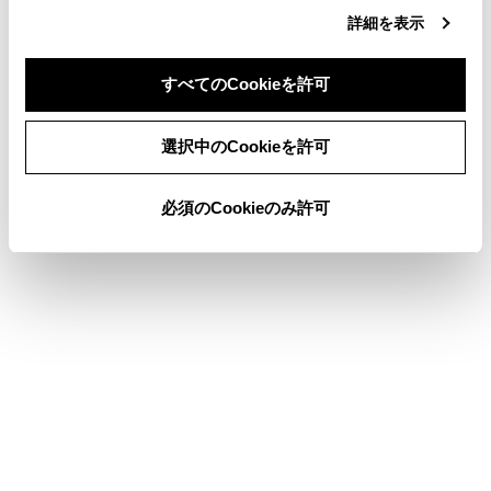
目的地検索画面の見方
詳細を表示
VICSについて
すべてのCookieを許可
地図を更新する
同意しない
同意する
選択中のCookieを許可
このページは役に立ちましたか？
必須のCookieのみ許可
はい
いいえ
ブックマーク
あとで読む