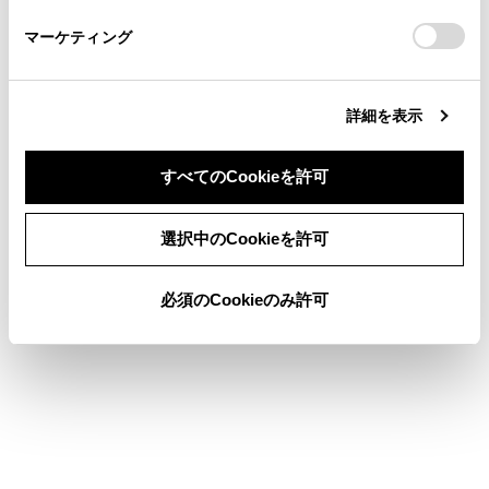
さい。
https://toyota.jp/faq/?
マーケティング
site_domain=default#otoiawase
までお願いします。
詳細を表示
合わせて見られているページ
すべてのCookieを許可
目的地検索画面の見方
同意しない
同意する
選択中のCookieを許可
地図を更新する
先読みエコドライブ
必須のCookieのみ許可
このページは役に立ちましたか？
はい
いいえ