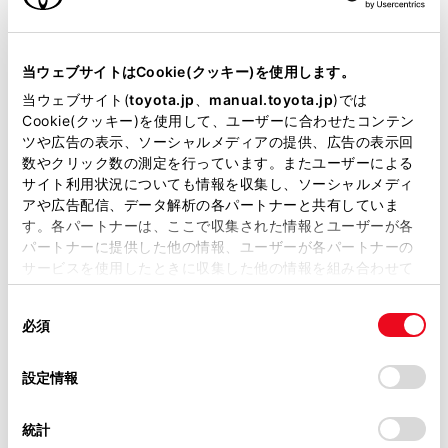
VICSの運用時間について
当サイトには、全ての取扱説明書及び補足資料、正誤表等
が掲載されているわけではありません。
VICS FM多重放送を受信できないとき
当ウェブサイトはCookie(クッキー)を使用します。
掲載している取扱説明書はお客様の年式に合致しない場合
当ウェブサイト(
toyota.jp
、
manual.toyota.jp
)では
があります。
Cookie(クッキー)を使用して、ユーザーに合わせたコンテン
VICSの用語について
ツや広告の表示、ソーシャルメディアの提供、広告の表示回
取扱説明書は、弊社が著作権その他の知的財産権を保有し
数やクリック数の測定を行っています。またユーザーによる
ます。弊社の許可なく、取扱説明書の一部または全部を、
VICSセンター著作権について
サイト利用状況についても情報を収集し、ソーシャルメディ
複製、複写、改変もしくは配信等することはできません。
アや広告配信、データ解析の各パートナーと共有していま
す。各パートナーは、ここで収集された情報とユーザーが各
当サイトの利用、または利用できなかったことにより万一
VICS、ETC2.0（ITSスポット）の問い合わせ
パートナーに提供した他の情報、ユーザーが各パートナーの
損害が生じても、弊社は一切責任を負いません。
先について
サービスを使用したときに収集した他の情報を組み合わせて
掲載内容は予告なく変更、またはサービスを中止すること
使用することがあります。当ウェブサイトの使用を続行する
があります。
同
道路管理者からのお知らせとお願い
とCookie(クッキー)に同意したこととなります。
必須
意
当サイト（取扱説明書）では、利便性向上のためにお客様
の
「すべてのCookieを許可」をクリックすることで、お客様の
の閲覧履歴、検索履歴を保持しています。削除を希望され
VICS過去データについて
選
デバイスにすべてのCookie(クッキー)が保存されることに同
設定情報
る方は、当社のお客様相談窓口（0800-700-7700）までご
択
意したことになります。Cookie(クッキー)のオプトアウト、
連絡ください。
設定の変更、同意を撤回したりするにあたっては、当社の
VICS情報有料放送サービス契約約款
統計
「
Cookie（クッキー）情報の取り扱いについて
お車に関するお問い合わせ・ご相談は
」をご覧くだ