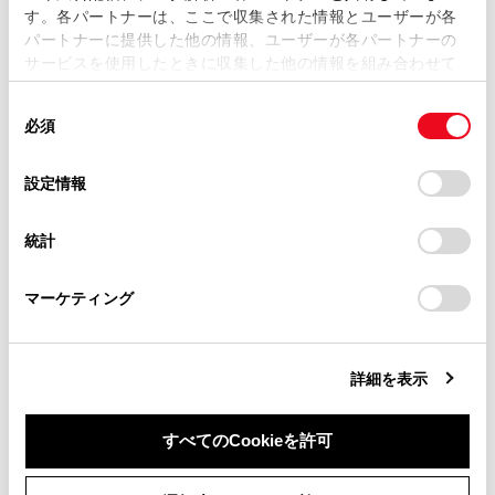
す。各パートナーは、ここで収集された情報とユーザーが各
当サイトの利用、または利用できなかったことにより万一
パートナーに提供した他の情報、ユーザーが各パートナーの
損害が生じても、弊社は一切責任を負いません。
サービスを使用したときに収集した他の情報を組み合わせて
掲載内容は予告なく変更、またはサービスを中止すること
使用することがあります。当ウェブサイトの使用を続行する
があります。
同
とCookie(クッキー)に同意したこととなります。
必須
意
当サイト（取扱説明書）では、利便性向上のためにお客様
の
「すべてのCookieを許可」をクリックすることで、お客様の
の閲覧履歴、検索履歴を保持しています。削除を希望され
合わせて見られているページ
選
デバイスにすべてのCookie(クッキー)が保存されることに同
設定情報
る方は、当社のお客様相談窓口（0800-700-7700）までご
択
意したことになります。Cookie(クッキー)のオプトアウト、
連絡ください。
設定の変更、同意を撤回したりするにあたっては、当社の
マップオンデマンドとは
統計
「
Cookie（クッキー）情報の取り扱いについて
お車に関するお問い合わせ・ご相談は
」をご覧くだ
地図を更新する
さい。
https://toyota.jp/faq/?
マーケティング
site_domain=default#otoiawase
までお願いします。
スマートフォンから目的地を設定する
詳細を表示
このページは役に立ちましたか？
すべてのCookieを許可
同意しない
同意する
はい
いいえ