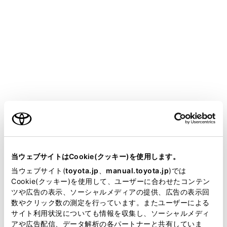
SIENTA
取扱説明書
マルチメディア
ナビゲーション
地図の情報について
地図の情報について
ご利用の条件
地点情報を表示する
当サイトには、全ての取扱説明書及び補足資料、正誤表等
地図オプション画面
が掲載されているわけではありません。
当ウェブサイトはCookie(クッキー)を使用します。
施設記号を表示する
掲載している取扱説明書はお客様の年式に合致しない場合
当ウェブサイト(
toyota.jp
、
manual.toyota.jp
)では
地図表示設定
があります。
Cookie(クッキー)を使用して、ユーザーに合わせたコンテン
地図記号・地図表示について
ツや広告の表示、ソーシャルメディアの提供、広告の表示回
取扱説明書は、弊社が著作権その他の知的財産権を保有し
数やクリック数の測定を行っています。またユーザーによる
ハイウェイモードについて
ます。弊社の許可なく、取扱説明書の一部または全部を、
サイト利用状況についても情報を収集し、ソーシャルメディ
複製、複写、改変もしくは配信等することはできません。
アや広告配信、データ解析の各パートナーと共有していま