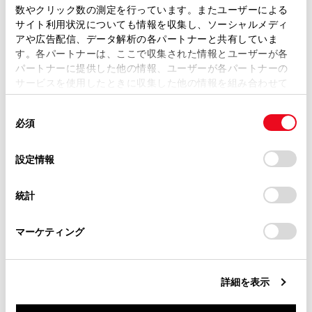
取扱説明書は、弊社が著作権その他の知的財産権を保有し
数やクリック数の測定を行っています。またユーザーによる
ガラスを傷付けるおそれがあります。
ます。弊社の許可なく、取扱説明書の一部または全部を、
サイト利用状況についても情報を収集し、ソーシャルメディ
複製、複写、改変もしくは配信等することはできません。
アや広告配信、データ解析の各パートナーと共有していま
す。各パートナーは、ここで収集された情報とユーザーが各
当サイトの利用、または利用できなかったことにより万一
パートナーに提供した他の情報、ユーザーが各パートナーの
操作のしかた
損害が生じても、弊社は一切責任を負いません。
サービスを使用したときに収集した他の情報を組み合わせて
掲載内容は予告なく変更、またはサービスを中止すること
使用することがあります。当ウェブサイトの使用を続行する
があります。
同
とCookie(クッキー)に同意したこととなります。
必須
意
当サイト（取扱説明書）では、利便性向上のためにお客様
の
「すべてのCookieを許可」をクリックすることで、お客様の
の閲覧履歴、検索履歴を保持しています。削除を希望され
選
デバイスにすべてのCookie(クッキー)が保存されることに同
設定情報
る方は、当社のお客様相談窓口（0800-700-7700）までご
択
意したことになります。Cookie(クッキー)のオプトアウト、
連絡ください。
合わせて見られているページ
設定の変更、同意を撤回したりするにあたっては、当社の
統計
「
Cookie（クッキー）情報の取り扱いについて
お車に関するお問い合わせ・ご相談は
」をご覧くだ
さい。
https://toyota.jp/faq/?
給油口の開け方
マーケティング
site_domain=default#otoiawase
までお願いします。
AHB（オートマチックハイビーム）
エンジン（イグニッション）スイッチ（スマートエントリー
＆スタートシステム装着車）
詳細を表示