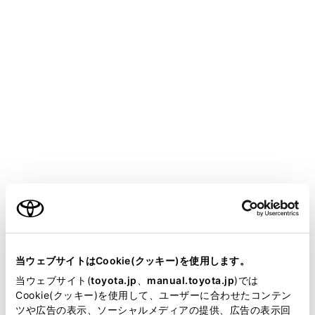
SIENTA
取扱説明書
運転
ランプのつけ方・ ワイパーの使い方
ワイパー＆ウォッシャー（リ
ヤ）
レバー操作でワイパーを作動させたり、ウォッシャーを
ご利用の条件
作動させたりすることができます。
当サイトには、全ての取扱説明書及び補足資料、正誤表等
が掲載されているわけではありません。
注意
当ウェブサイトはCookie(クッキー)を使用します。
掲載している取扱説明書はお客様の年式に合致しない場合
当ウェブサイト(
toyota.jp
、
manual.toyota.jp
)では
リヤウインドウガラスが乾いているときは
があります。
Cookie(クッキー)を使用して、ユーザーに合わせたコンテン
ツや広告の表示、ソーシャルメディアの提供、広告の表示回
ワイパーを使わないでください。