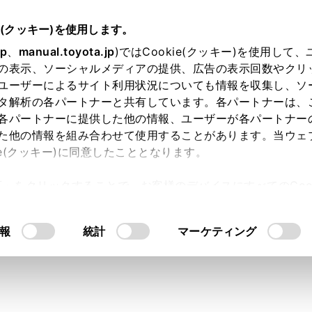
e(クッキー)を使用します。
ナビゲーション
目的地の設定
jp
、
manual.toyota.jp
)ではCookie(クッキー)を使用して
の表示、ソーシャルメディアの提供、広告の表示回数やクリ
ト図表示画面の見方
ユーザーによるサイト利用状況についても情報を収集し、ソ
タ解析の各パートナーと共有しています。各パートナーは、
各パートナーに提供した他の情報、ユーザーが各パートナー
た他の情報を組み合わせて使用することがあります。当ウェ
ie(クッキー)に同意したこととなります。
すると、全ルート図表示画面になります。全ルート図表示画面
許可」をクリックすることで、お客様のデバイスにすべてのCook
す。
意したことになります。Cookie(クッキー)のオプトアウト
るにあたっては、当社の「
Cookie（クッキー）情報の取り
報
統計
マーケティング