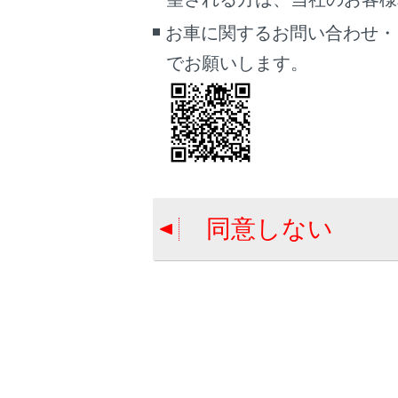
駐車
お車に関するお問い合わせ・
駐車
でお願いします。
駐車
料金
駐車
ルート情
条件の異
目的地案
同意しない
施設を
目的
目的
目的地
を確認