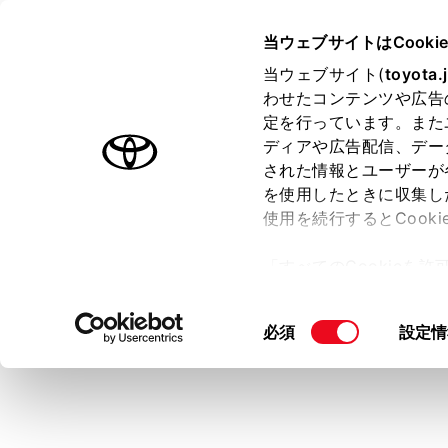
SIENTA
取扱説明書
当ウェブサイトはCooki
マルチメディア
当ウェブサイト(
toyota.
ホーム
わせたコンテンツや広告
全ルー
定を行っています。また
はじめに
ディアや広告配信、デー
された情報とユーザーが
安全・安心のために
を使用したときに収集し
走行に関する情報表示
使用を続行するとCook
運転する前に
目的地を設定
「すべてのCookieを
ことができま
運転
ー)が保存されることに同
室内装備・機能
更、同意を撤回したりす
同
必須
設定情
マルチメディア
て
」をご覧ください。
意
お手入れのしかた
の
万一の場合には
選
択
車両情報