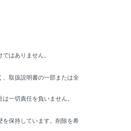
。
リストが表示されます。
と、ETCを使用しない料金表示に切りかわり
ら一般道路に出るICの名称を右に表示します。
けではありません。
が、実際には運転状況や交通状況により割引
く、取扱説明書の一部または全
社は一切責任を負いません。
歴を保持しています。削除を希
。