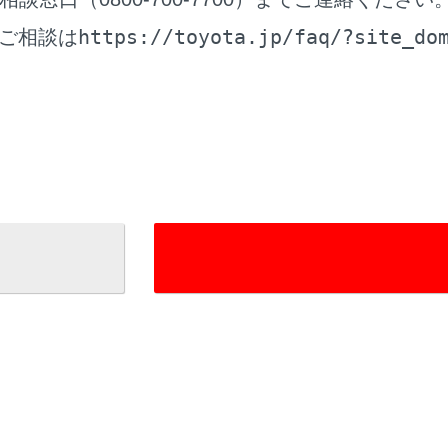
時間を設定すると、現在の時刻からの駐車時間を考慮した駐車
https://toyota.jp/faq/?site_do
ご相談は
時間の設定は1時間～24時間までの1時間単位で設定できます。
料金情報がない場合は表示されません。
は予告なく変更となる場合があります。実際の駐車場看板をご
時料金が1万円以上かかる場合、「1万円～」と表示されます。
報を表示します。
なるルートに変更できます。
内を開始します。長押しすると目的地案内のデモを開始します
目的地に設定した場合は、営業時間などが表示される場合があ
地への到着予想時刻が定休日や営業時間外のとき、案内を開始
地の営業時間・定休日は実際と異なる場合があります。
が高速道路や有料道路上に近い、橋やトンネル、線路などに近
する通知が表示されます。