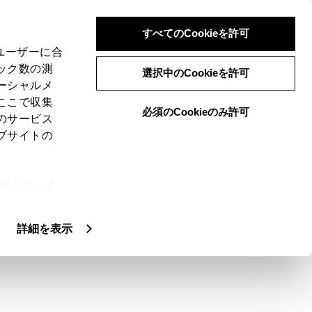
すべてのCookieを許可
、ユーザーに合
ック数の測
選択中のCookieを許可
ーシャルメ
ここで収集
必須のCookieのみ許可
のサービス
ブサイトの
で、希望ルートの選択やルート情報を確認する
ie(クッキ
、設定の変
扱いについ
詳細を表示