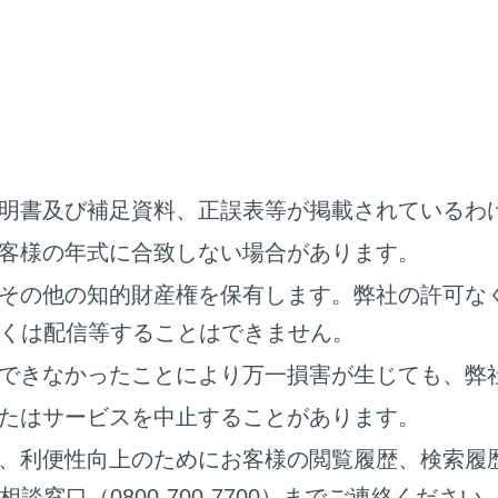
から目的地までの距離と所要時間、到着予想時刻を表示します
地を設定している場合、タッチすると各目的地の到着予想時刻
でに通るすべての有料道路の料金を表示します。
ではETC料金が表示されます。ETC料金表示設定をOFFにする
般道路から有料道路に入るICの名称を左に、最後に有料道路か
明書及び補足資料、正誤表等が掲載されているわ
び出口名を選択することでICを変更することができます。
客様の年式に合致しない場合があります。
金は通過予想時間を考慮して割引を計算した料金が表示されます
れない場合があります。
その他の知的財産権を保有します。弊社の許可な
プションを表示します。
くは配信等することはできません。
のミュート設定をします。
できなかったことにより万一損害が生じても、弊
詳細情報を表示します。
たはサービスを中止することがあります。
定した地点周辺の駐車場リストを表示します。
、利便性向上のためにお客様の閲覧履歴、検索履
の料金が表示されます。
窓口（0800-700-7700）までご連絡ください