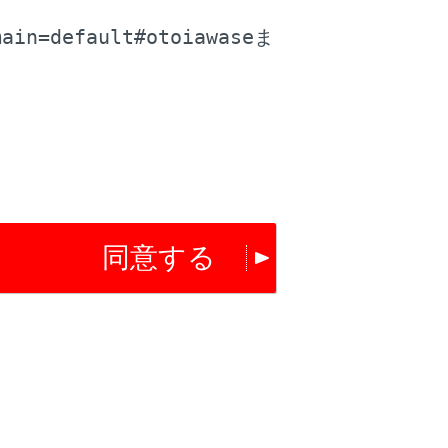
料金が表示されます。
main=default#otoiawase
ま
確認ください。
。
同意する
ります。
するか確認されます。
いとき、高速道路上やその周辺に変更するか