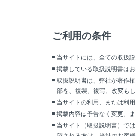
出発地点
複数目的
目的地ま
ご利用の条件
初期設定
ます。
最初に一
当サイトには、全ての取扱説
入口およ
掲載している取扱説明書はお
ETC料
が適応さ
取扱説明書は、弊社が著作権
ルートオ
部を、複製、複写、改変もし
音声案内
当サイトの利用、または利用
目的地の
掲載内容は予告なく変更、ま
目的地設
当サイト（取扱説明書）では
駐車場
望される方は、当社のお客様相談