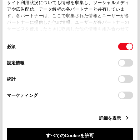
サイト利用状況についても情報を収集し、ソーシャルメディ
もあります。
複製、複写、改変もしくは配信等することはできません。
アや広告配信、データ解析の各パートナーと共有していま
す。各パートナーは、ここで収集された情報とユーザーが各
当サイトの利用、または利用できなかったことにより万一
パートナーに提供した他の情報、ユーザーが各パートナーの
損害が生じても、弊社は一切責任を負いません。
サービスを使用したときに収集した他の情報を組み合わせて
掲載内容は予告なく変更、またはサービスを中止すること
使用することがあります。当ウェブサイトの使用を続行する
があります。
同
とCookie(クッキー)に同意したこととなります。
必須
意
当サイト（取扱説明書）では、利便性向上のためにお客様
の
「すべてのCookieを許可」をクリックすることで、お客様の
の閲覧履歴、検索履歴を保持しています。削除を希望され
選
デバイスにすべてのCookie(クッキー)が保存されることに同
設定情報
る方は、当社のお客様相談窓口（0800-700-7700）までご
択
意したことになります。Cookie(クッキー)のオプトアウト、
連絡ください。
合わせて見られているページ
設定の変更、同意を撤回したりするにあたっては、当社の
統計
「
Cookie（クッキー）情報の取り扱いについて
お車に関するお問い合わせ・ご相談は
」をご覧くだ
さい。
マップオンデマンドとは
https://toyota.jp/faq/?
マーケティング
site_domain=default#otoiawase
までお願いします。
地図を更新する
スマートフォンから目的地を設定する
詳細を表示
すべてのCookieを許可