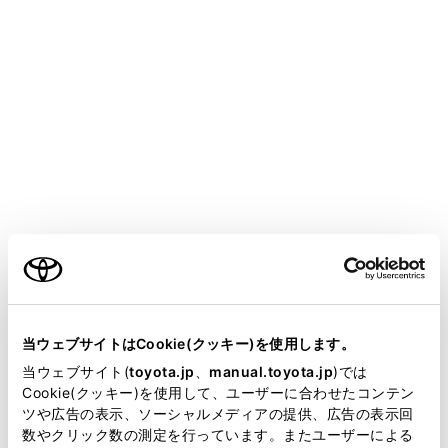
SIENTA
取扱説明書
マルチメディア
ナビゲーション
VICS・交通情報
VICS記号の内容を表示する
地図画面上に表示される記号にタッチし、道路の種類／
ご利用の条件
状況や施設情報、規制情報を表示することができます。
地図上の規制情報、または施設情報の記号にタッチし
当サイトには、全ての取扱説明書及び補足資料、正誤表等
ます。
が掲載されているわけではありません。
当ウェブサイトはCookie(クッキー)を使用します。
掲載している取扱説明書はお客様の年式に合致しない場合
当ウェブサイト(
toyota.jp
、
manual.toyota.jp
)では
知識
があります。
Cookie(クッキー)を使用して、ユーザーに合わせたコンテン
ツや広告の表示、ソーシャルメディアの提供、広告の表示回
取扱説明書は、弊社が著作権その他の知的財産権を保有し
数やクリック数の測定を行っています。またユーザーによる
VICS記号によっては、内容が表示されないこと
ます。弊社の許可なく、取扱説明書の一部または全部を、