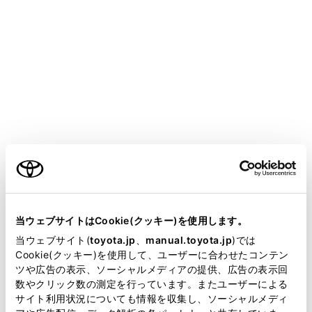
SIENTA
取扱説明書
運転
運転支援装置について
LTA（レーントレーシングアシ
スト）
ご利用の条件
メニュー
当サイトには、全ての取扱説明書及び補足資料、正誤表等
が掲載されているわけではありません。
当ウェブサイトはCookie(クッキー)を使用します。
LTAの機能
掲載している取扱説明書はお客様の年式に合致しない場合
当ウェブサイト(
toyota.jp
、
manual.toyota.jp
)では
があります。
Cookie(クッキー)を使用して、ユーザーに合わせたコンテン
システムのON/OFF を変更する
ツや広告の表示、ソーシャルメディアの提供、広告の表示回
取扱説明書は、弊社が著作権その他の知的財産権を保有し
数やクリック数の測定を行っています。またユーザーによる
ます。弊社の許可なく、取扱説明書の一部または全部を、
サイト利用状況についても情報を収集し、ソーシャルメディ
ディスプレイ表示とシステムの作動状況
複製、複写、改変もしくは配信等することはできません。