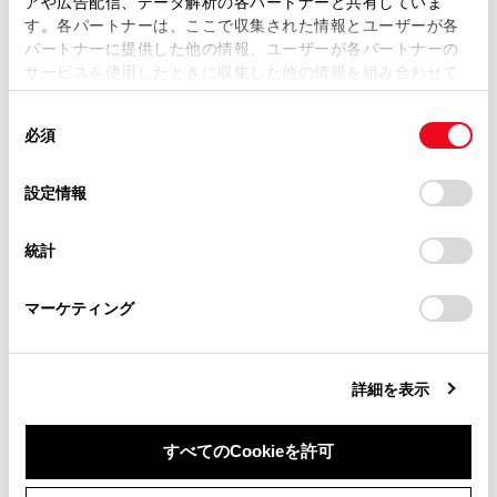
アや広告配信、データ解析の各パートナーと共有していま
す。各パートナーは、ここで収集された情報とユーザーが各
当サイトの利用、または利用できなかったことにより万一
パートナーに提供した他の情報、ユーザーが各パートナーの
損害が生じても、弊社は一切責任を負いません。
サービスを使用したときに収集した他の情報を組み合わせて
掲載内容は予告なく変更、またはサービスを中止すること
使用することがあります。当ウェブサイトの使用を続行する
があります。
同
とCookie(クッキー)に同意したこととなります。
必須
意
当サイト（取扱説明書）では、利便性向上のためにお客様
の
「すべてのCookieを許可」をクリックすることで、お客様の
合わせて見られているページ
の閲覧履歴、検索履歴を保持しています。削除を希望され
選
デバイスにすべてのCookie(クッキー)が保存されることに同
設定情報
る方は、当社のお客様相談窓口（0800-700-7700）までご
択
意したことになります。Cookie(クッキー)のオプトアウト、
連絡ください。
給油口の開け方
設定の変更、同意を撤回したりするにあたっては、当社の
統計
「
Cookie（クッキー）情報の取り扱いについて
お車に関するお問い合わせ・ご相談は
」をご覧くだ
AHB（オートマチックハイビーム）
さい。
https://toyota.jp/faq/?
エンジン（イグニッション）スイッチ（スマートエントリー
マーケティング
site_domain=default#otoiawase
までお願いします。
＆スタートシステム装着車）
詳細を表示
このページは役に立ちましたか？
すべてのCookieを許可