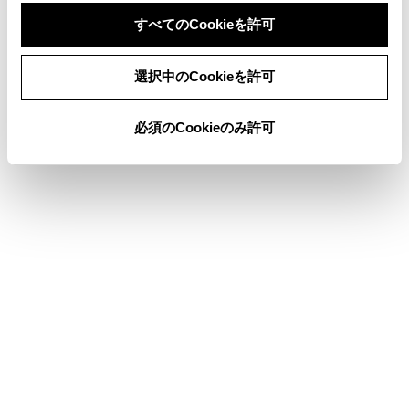
すべてのCookieを許可
同意しない
同意する
選択中のCookieを許可
このページは役に立ちましたか？
必須のCookieのみ許可
はい
いいえ
ブックマーク
あとで読む
個人情報の取扱いについて
サイト利用について
お問い合わせ
©1995-2026 TOYOTA MOTOR CORPORATION. ALL RIGHTS RESERVED.