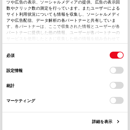
ツや広告の表示、ソーシャルメディアの提供、広告の表示回
取扱説明書は、弊社が著作権その他の知的財産権を保有し
ワイパーを使わないでください。
数やクリック数の測定を行っています。またユーザーによる
ます。弊社の許可なく、取扱説明書の一部または全部を、
ガラスを傷付けるおそれがあります。
サイト利用状況についても情報を収集し、ソーシャルメディ
複製、複写、改変もしくは配信等することはできません。
アや広告配信、データ解析の各パートナーと共有していま
す。各パートナーは、ここで収集された情報とユーザーが各
当サイトの利用、または利用できなかったことにより万一
パートナーに提供した他の情報、ユーザーが各パートナーの
損害が生じても、弊社は一切責任を負いません。
操作のしかた
サービスを使用したときに収集した他の情報を組み合わせて
掲載内容は予告なく変更、またはサービスを中止すること
使用することがあります。当ウェブサイトの使用を続行する
があります。
同
とCookie(クッキー)に同意したこととなります。
必須
意
当サイト（取扱説明書）では、利便性向上のためにお客様
の
「すべてのCookieを許可」をクリックすることで、お客様の
の閲覧履歴、検索履歴を保持しています。削除を希望され
選
デバイスにすべてのCookie(クッキー)が保存されることに同
設定情報
る方は、当社のお客様相談窓口（0800-700-7700）までご
択
意したことになります。Cookie(クッキー)のオプトアウト、
連絡ください。
設定の変更、同意を撤回したりするにあたっては、当社の
合わせて見られているページ
統計
「
Cookie（クッキー）情報の取り扱いについて
お車に関するお問い合わせ・ご相談は
」をご覧くだ
さい。
https://toyota.jp/faq/?
給油口の開け方
マーケティング
site_domain=default#otoiawase
までお願いします。
AHB（オートマチックハイビーム）
エンジン（イグニッション）スイッチ（スマートエントリー
詳細を表示
＆スタートシステム装着車）