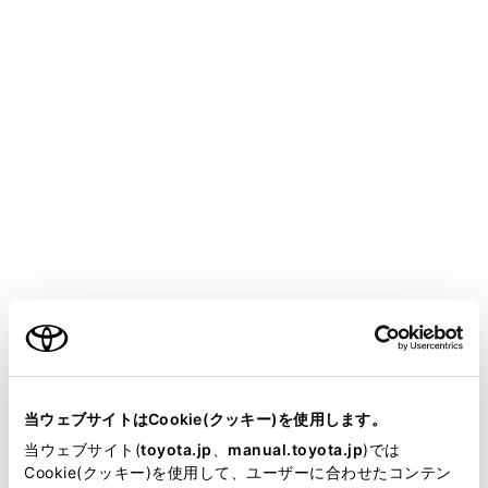
SIENTA
取扱説明書
運転
ランプのつけ方・ ワイパーの使い方
ワイパー＆ウォッシャー（フロ
ント）
レバー操作で、ワイパーを作動させたり、ウォッシャー
ご利用の条件
を作動させたりすることができます。
当サイトには、全ての取扱説明書及び補足資料、正誤表等
注意
が掲載されているわけではありません。
当ウェブサイトはCookie(クッキー)を使用します。
フロントウインドウガラスが乾いているとき
掲載している取扱説明書はお客様の年式に合致しない場合
当ウェブサイト(
toyota.jp
、
manual.toyota.jp
)では
は
があります。
Cookie(クッキー)を使用して、ユーザーに合わせたコンテン