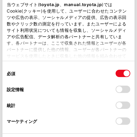
掲載している取扱説明書はお客様の年式に合致しない場合
当ウェブサイト(
toyota.jp
、
manual.toyota.jp
)では
があります。
Cookie(クッキー)を使用して、ユーザーに合わせたコンテン
関連リンク
ツや広告の表示、ソーシャルメディアの提供、広告の表示回
取扱説明書は、弊社が著作権その他の知的財産権を保有し
数やクリック数の測定を行っています。またユーザーによる
自動割込表示時間を調整する
ます。弊社の許可なく、取扱説明書の一部または全部を、
サイト利用状況についても情報を収集し、ソーシャルメディ
複製、複写、改変もしくは配信等することはできません。
アや広告配信、データ解析の各パートナーと共有していま
す。各パートナーは、ここで収集された情報とユーザーが各
当サイトの利用、または利用できなかったことにより万一
パートナーに提供した他の情報、ユーザーが各パートナーの
損害が生じても、弊社は一切責任を負いません。
サービスを使用したときに収集した他の情報を組み合わせて
緊急情報を地図画面から再表示する
掲載内容は予告なく変更、またはサービスを中止すること
使用することがあります。当ウェブサイトの使用を続行する
があります。
同
とCookie(クッキー)に同意したこととなります。
必須
意
緊急情報を情報画面から再表示する
当サイト（取扱説明書）では、利便性向上のためにお客様
の
「すべてのCookieを許可」をクリックすることで、お客様の
の閲覧履歴、検索履歴を保持しています。削除を希望され
選
デバイスにすべてのCookie(クッキー)が保存されることに同
設定情報
る方は、当社のお客様相談窓口（0800-700-7700）までご
択
意したことになります。Cookie(クッキー)のオプトアウト、
連絡ください。
設定の変更、同意を撤回したりするにあたっては、当社の
統計
「
Cookie（クッキー）情報の取り扱いについて
お車に関するお問い合わせ・ご相談は
」をご覧くだ
さい。
https://toyota.jp/faq/?
マーケティング
site_domain=default#otoiawase
までお願いします。
合わせて見られているページ