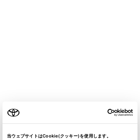
SIENTA
取扱説明書
マルチメディア
ナビゲーション
VICS・交通情報
緊急情報の表示
メニュー
緊急情報
を受信すると自動的に表示します。
ご利用の条件
当サイトには、全ての取扱説明書及び補足資料、正誤表等
が掲載されているわけではありません。
当ウェブサイトはCookie(クッキー)を使用します。
緊急情報を切りかえるときは、
[‍<‍]
／
[‍>‍]
にタッチします。