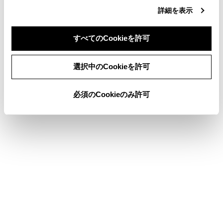
マップオンデマンドとは
詳細を表示
地図を更新する
すべてのCookieを許可
スマートフォンから目的地を設定する
同意しない
同意する
選択中のCookieを許可
このページは役に立ちましたか？
必須のCookieのみ許可
はい
いいえ
ブックマーク
あとで読む