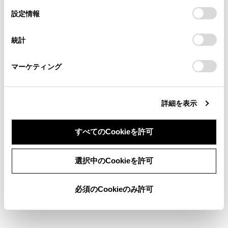
「すべてのCookieを許可」をクリックすることで、お客様の
の閲覧履歴、検索履歴を保持しています。削除を希望され
選
デバイスにすべてのCookie(クッキー)が保存されることに同
設定情報
る方は、当社のお客様相談窓口（0800-700-7700）までご
択
意したことになります。Cookie(クッキー)のオプトアウト、
[‍コントラスト‍]
連絡ください。
設定の変更、同意を撤回したりするにあたっては、当社の
統計
「
Cookie（クッキー）情報の取り扱いについて
お車に関するお問い合わせ・ご相談は
」をご覧くだ
さい。
https://toyota.jp/faq/?
知識
マーケティング
site_domain=default#otoiawase
までお願いします。
オーディオの画質調整方法は、
（
画質を
調整する
）
をご覧ください。
詳細を表示
画面を消しても、GPSによる現在地測位は
継続されています。
すべてのCookieを許可
画面表示について
同意しない
同意する
選択中のCookieを許可
画面表示がOFF のときに画面をタッチす
ると、画面中央に解除ボタンが表示され
ます。画面を表示させる場合は、解除ボ
必須のCookieのみ許可
タンをタッチしてしてください。3 秒間
操作がない場合は、再び画面表示がOFF
になります。