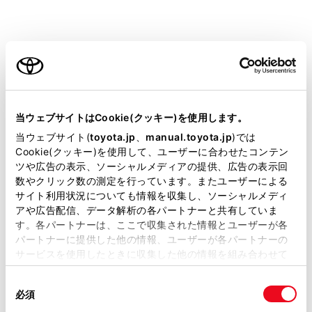
[‍昼間モード（ライト）‍]
ご利用の条件
[‍夜間モード（ダーク）‍]
当サイトには、全ての取扱説明書及び補足資料、正誤表等
が掲載されているわけではありません。
当ウェブサイトはCookie(クッキー)を使用します。
[‍明るさ‍]
掲載している取扱説明書はお客様の年式に合致しない場合
当ウェブサイト(
toyota.jp
、
manual.toyota.jp
)では
があります。
Cookie(クッキー)を使用して、ユーザーに合わせたコンテン
[‍コントラスト‍]
ツや広告の表示、ソーシャルメディアの提供、広告の表示回
取扱説明書は、弊社が著作権その他の知的財産権を保有し
数やクリック数の測定を行っています。またユーザーによる
ます。弊社の許可なく、取扱説明書の一部または全部を、
サイト利用状況についても情報を収集し、ソーシャルメディ
複製、複写、改変もしくは配信等することはできません。
[‍カメラ‍]
アや広告配信、データ解析の各パートナーと共有していま
す。各パートナーは、ここで収集された情報とユーザーが各
当サイトの利用、または利用できなかったことにより万一
設定項目
パートナーに提供した他の情報、ユーザーが各パートナーの
損害が生じても、弊社は一切責任を負いません。
サービスを使用したときに収集した他の情報を組み合わせて
掲載内容は予告なく変更、またはサービスを中止すること
「‍カメラ画面‍」
使用することがあります。当ウェブサイトの使用を続行する
があります。
同
とCookie(クッキー)に同意したこととなります。
必須
意
当サイト（取扱説明書）では、利便性向上のためにお客様
[‍明るさ‍]
の