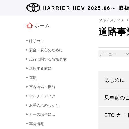
HARRIER HEV 2025.06～
取
マルチメディア
ホーム
道路事
はじめに
安全・安心のために
メニュー
走行に関する情報表示
運転する前に
運転
はじめに
室内装備・機能
マルチメディア
乗車前の
お手入れのしかた
万一の場合には
ETC カ
車両情報