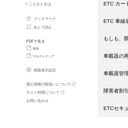
ETC カ
こんなときは
ブックマーク
ETC 車
あとで読む
もしも、
PDFで見る
車両
車載器の
マルチメディア
画面表示設定
車載器管
個人情報の取扱いについて
障害者割引
サイト利用について
お問い合わせ
ETCセキ