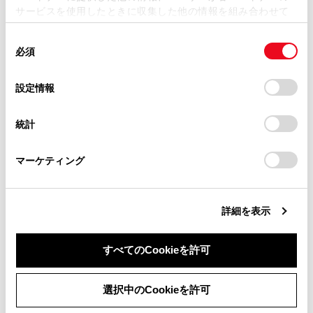
サービスを使用したときに収集した他の情報を組み合わせて
使用することがあります。当ウェブサイトの使用を続行する
同
とCookie(クッキー)に同意したこととなります。
必須
意
合わせて見られているページ
の
「すべてのCookieを許可」をクリックすることで、お客様の
選
デバイスにすべてのCookie(クッキー)が保存されることに同
設定情報
警告メッセージが表示されたときは
択
意したことになります。Cookie(クッキー)のオプトアウト、
設定の変更、同意を撤回したりするにあたっては、当社の
警告灯がついたときは
統計
「
Cookie（クッキー）情報の取り扱いについて
」をご覧くだ
補機バッテリーがあがったときは
さい。
マーケティング
このページは役に立ちましたか？
詳細を表示
すべてのCookieを許可
はい
いいえ
選択中のCookieを許可