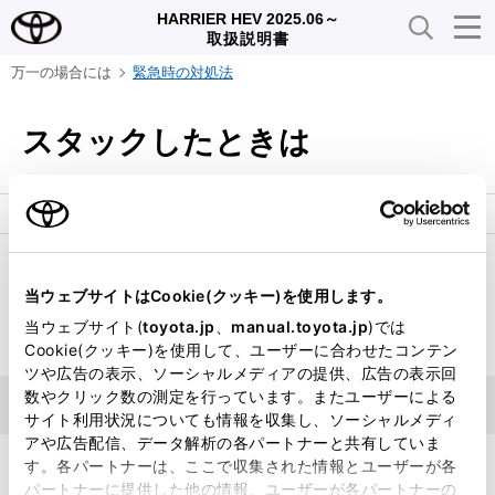
HARRIER HEV 2025.06～
取扱説明書
万一の場合には
緊急時の対処法
スタックしたときは
ぬかるみや砂地・雪道などでタイヤが空転したり埋まり
当ウェブサイトはCookie(クッキー)を使用します。
込んで動けなくなったときは次の方法を試みてくださ
い。
当ウェブサイト(
toyota.jp
、
manual.toyota.jp
)では
Cookie(クッキー)を使用して、ユーザーに合わせたコンテン
ツや広告の表示、ソーシャルメディアの提供、広告の表示回
数やクリック数の測定を行っています。またユーザーによる
脱出するには
サイト利用状況についても情報を収集し、ソーシャルメディ
アや広告配信、データ解析の各パートナーと共有していま
す。各パートナーは、ここで収集された情報とユーザーが各
パートナーに提供した他の情報、ユーザーが各パートナーの