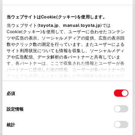
安全運転を行う責任は運転者にあります。常に周
囲の状況を把握し、安全運転に努めてください。
当ウェブサイトはCookie(クッキー)を使用します。
後方車両への接近警報は自車の後方から接近して
当ウェブサイト(
toyota.jp
、
manual.toyota.jp
)では
くる車両に追突される可能性が高いと判断したと
Cookie(クッキー)を使用して、ユーザーに合わせたコンテン
きに、非常点滅灯を高速点滅させて後方車両に注
ツや広告の表示、ソーシャルメディアの提供、広告の表示回
意をうながす補助的なシステムです。
数やクリック数の測定を行っています。またユーザーによる
後方車両への接近警報を使用していても状況によ
サイト利用状況についても情報を収集し、ソーシャルメディ
っては本システムが有効に機能しないことがある
アや広告配信、データ解析の各パートナーと共有していま
す。各パートナーは、ここで収集された情報とユーザーが各
ため、運転者は自らの目視による安全確認をおこ
パートナーに提供した他の情報、ユーザーが各パートナーの
なう必要があります。
サービスを使用したときに収集した他の情報を組み合わせて
システムを過信すると思わぬ事故につながり、重
使用することがあります。当ウェブサイトの使用を続行する
大な傷害におよぶか、最悪の場合死亡につながる
同
とCookie(クッキー)に同意したこととなります。
必須
おそれがあります。
意
の
「すべてのCookieを許可」をクリックすることで、お客様の
システムを正しく作動させるために
選
デバイスにすべてのCookie(クッキー)が保存されることに同
設定情報
択
意したことになります。Cookie(クッキー)のオプトアウト、
→
システムを正しく作動させるために
設定の変更、同意を撤回したりするにあたっては、当社の
統計
「
Cookie（クッキー）情報の取り扱いについて
」をご覧くだ
さい。