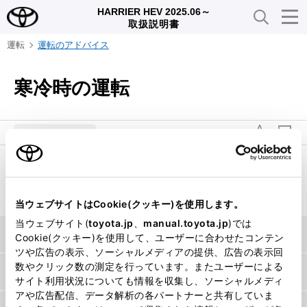
HARRIER HEV 2025.06～
取扱説明書
運転
運転のアドバイス
寒冷時の運転
メニュー
寒冷時に備えて、準備や点検など正しく処置していただ
いた上で適切に運転してください。
当ウェブサイトはCookie(クッキー)を使用します。
当ウェブサイト(
toyota.jp
、
manual.toyota.jp
)では
冬を迎える前の準備について
Cookie(クッキー)を使用して、ユーザーに合わせたコンテン
ツや広告の表示、ソーシャルメディアの提供、広告の表示回
数やクリック数の測定を行っています。またユーザーによる
運転する前に
サイト利用状況についても情報を収集し、ソーシャルメディ
アや広告配信、データ解析の各パートナーと共有していま