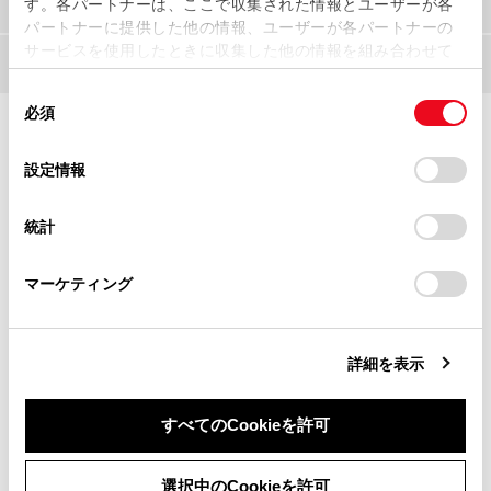
運転するとき
す。各パートナーは、ここで収集された情報とユーザーが各
パートナーに提供した他の情報、ユーザーが各パートナーの
サービスを使用したときに収集した他の情報を組み合わせて
駐車するとき
使用することがあります。当ウェブサイトの使用を続行する
同
とCookie(クッキー)に同意したこととなります。
必須
意
の
「すべてのCookieを許可」をクリックすることで、お客様の
選
デバイスにすべてのCookie(クッキー)が保存されることに同
設定情報
択
意したことになります。Cookie(クッキー)のオプトアウト、
設定の変更、同意を撤回したりするにあたっては、当社の
統計
「
Cookie（クッキー）情報の取り扱いについて
」をご覧くだ
合わせて見られているページ
さい。
マーケティング
レーダークルーズコントロール
フォグランプスイッチ
詳細を表示
ランプスイッチ
すべてのCookieを許可
このページは役に立ちましたか？
選択中のCookieを許可