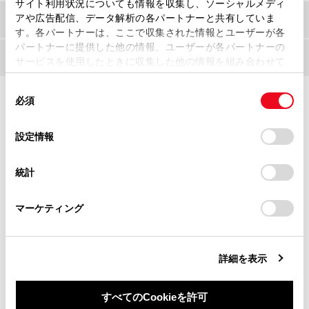
サイト利用状況についても情報を収集し、ソーシャルメディ
アや広告配信、データ解析の各パートナーと共有していま
割り込み表示による通知・案内・注意喚起
す。各パートナーは、ここで収集された情報とユーザーが各
パートナーに提供した他の情報、ユーザーが各パートナーの
各機能の設定変更
サービスを使用したときに収集した他の情報を組み合わせて
使用することがあります。当ウェブサイトの使用を続行する
同
とCookie(クッキー)に同意したこととなります。
必須
意
の
「すべてのCookieを許可」をクリックすることで、お客様の
選
デバイスにすべてのCookie(クッキー)が保存されることに同
設定情報
択
意したことになります。Cookie(クッキー)のオプトアウト、
設定の変更、同意を撤回したりするにあたっては、当社の
合わせて見られているページ
統計
「
Cookie（クッキー）情報の取り扱いについて
」をご覧くだ
さい。
レーダークルーズコントロール
マーケティング
フォグランプスイッチ
ランプスイッチ
詳細を表示
すべてのCookieを許可