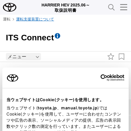
HARRIER HEV 2025.06～
取扱説明書
運転
運転支援装置について
ITS Connect
メニュー
ITS Connectは、交通情報や周辺車両の情報を受信する
ことにより、安全運転や快適な運転を支援するシステム
です。
当ウェブサイトはCookie(クッキー)を使用します。
ITS Connectの概要
当ウェブサイト(
toyota.jp
、
manual.toyota.jp
)では
Cookie(クッキー)を使用して、ユーザーに合わせたコンテン
ツや広告の表示、ソーシャルメディアの提供、広告の表示回
ITS Connectアイコンの見方
数やクリック数の測定を行っています。またユーザーによる