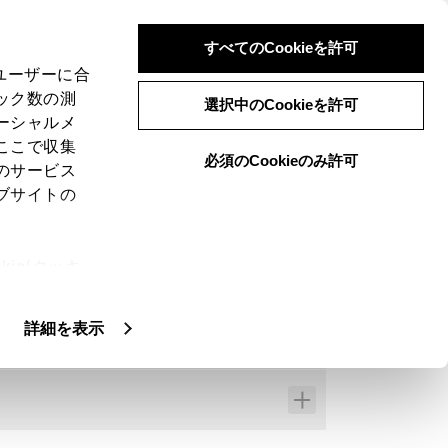
すべてのCookieを許可
、ユーザーに合
ック数の測
選択中のCookieを許可
ーシャルメ
ここで収集
必須のCookieのみ許可
のサービス
ブサイトの
ie(クッキ
、設定の変
扱いについ
詳細を表示