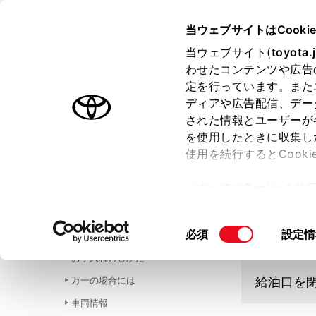
HARRIER HEV 2025.06～
取
当ウェブサイトはCooki
運転
給油のし
当ウェブサイト(
toyota.
ホーム
わせたコンテンツや広告
給油口
定を行っています。また
はじめに
ディアや広告配信、デー
された情報とユーザーが
安全・安心のために
メニュー
を使用したときに収集し
走行に関する情報表示
使用を続行するとCook
運転する前に
「すべてのCookieを
運転
給油する
ー)が保存されることに同
室内装備・機能
更、同意を撤回したりす
同
必須
設定情
マルチメディア
て
」をご覧ください。
給油口を
意
お手入れのしかた
の
万一の場合には
給油口を
選
択
車両情報