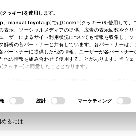
扱説明書
e(クッキー)を使用します。
かた
jp
、
manual.toyota.jp
)ではCookie(クッキー)を使用して
の表示、ソーシャルメディアの提供、広告の表示回数やクリ
の開け方
ユーザーによるサイト利用状況についても情報を収集し、ソ
タ解析の各パートナーと共有しています。各パートナーは、
各パートナーに提供した他の情報、ユーザーが各パートナー
た他の情報を組み合わせて使用することがあります。当ウェ
ie(クッキー)に同意したこととなります。
許可」をクリックすることで、お客様のデバイスにすべてのCook
前に
意したことになります。Cookie(クッキー)のオプトアウト
るにあたっては、当社の「
Cookie（クッキー）情報の取り
報
統計
マーケティング
開けるには
閉めるには