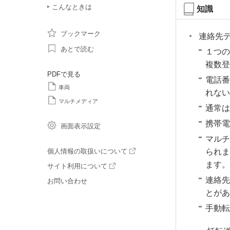
こんなときは
知識
ブックマーク
連絡先
あとで読む
１つの
複数登
PDFで見る
電話番
車両
れない
マルチメディア
通常は
携帯電
画面表示設定
マルチ
られま
個人情報の取扱いについて
ます。
サイト利用について
連絡先
お問い合わせ
とが
手動転