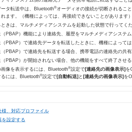
®
タ転送中は、Bluetooth
オーディオの接続が切断されること
されます。（機種によっては、再接続できないことがあります
るときは、マルチメディアシステムを起動した状態で行ってく
送（PBAP）機能により連絡先、履歴をマルチメディアシステ
送（PBAP）で連絡先データを転送したときに、機種によって
送（PBAP）で連絡先を転送する場合、携帯電話の連絡先の共
送（PBAP）が開始されない場合、他の機能をすべて終了させ
®
画像を表示するには、Bluetooth
設定で
[‍連絡先の画像表示‍]
を
®
には、Bluetooth
設定で
[‍自動転送‍]
と
[‍連絡先の画像表示‍]
を
h®の仕様、対応プロファイル
®機器を設定する