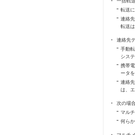
一括転
転送に
連絡先
転送は
連絡先
手動転
システ
携帯電
ータを
連絡先
は、エ
次の場
マルチ
何らか
マルチ