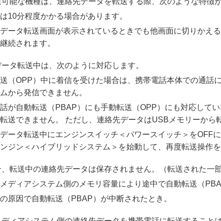
送可能な機種は、連絡先データを転送する際、次のような特徴
は10分程度かかる場合があります。
データ転送画面が表示されているときでも他画面に切りかえる
継続されます。
データ転送中は、次のように対応します。
送（OPP）中に着信を受けた場合は、携帯電話本体での通話
ムから発信できません。
話が自動転送（PBAP）にも手動転送（OPP）にも対応していない場
転送できません。 ただし、連絡先データはUSBメモリーから
データ転送中にエンジンスイッチ＜パワースイッチ＞をOFF
ンジン＜ハイブリッドシステム＞を始動して、再度転送操作を
合、転送中の連絡先データは保存されません。（転送された一
メディアシステム側のメモリ容量により途中で自動転送（PB
の原因で自動転送（PBAP）が中断されたとき。
メディアシステム側の連絡先データを携帯電話に転送すること