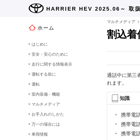
HARRIER HEV 2025.06～
取
マルチメディア
ホーム
割込着
はじめに
安全・安心のために
走行に関する情報表示
運転する前に
通話中に第三
れます。
運転
室内装備・機能
知識
マルチメディア
お手入れのしかた
携帯電
携帯電話
万一の場合には
携帯電
車両情報