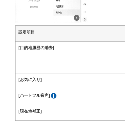
設定項目
[‍目的地履歴の消去‍]
[‍お気に入り‍]
[‍ハートフル音声‍]
[‍現在地補正‍]