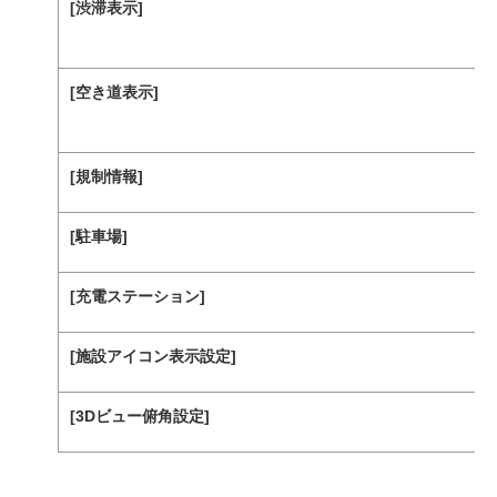
[‍渋滞表示‍]
[‍空き道表示‍]
[‍規制情報‍]
[‍駐車場‍]
[‍充電ステーション‍]
[‍施設アイコン表示設定‍]
[‍3Dビュー俯角設定‍]