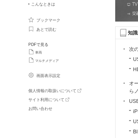
こんなときは
ブックマーク
あとで読む
知識
PDFで見る
次
車両
U
マルチメディア
H
画面表示設定
オ
ら
個人情報の取扱いについて
サイト利用について
US
お問い合わせ
i
U
Bl