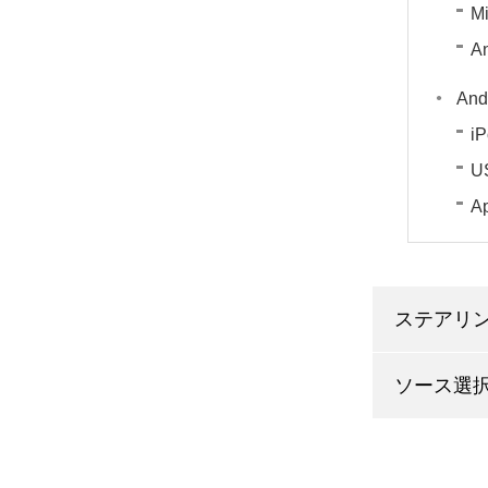
Mi
An
An
i
U
Ap
ステアリ
ソース選