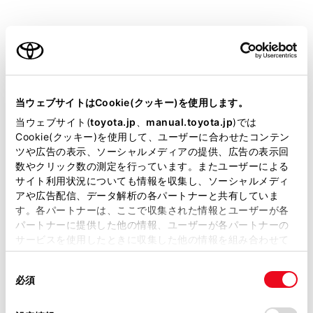
す。
お気に入り地点を登録しているときのみ使用できま
ご利用の条件
す。
目的地履歴（過去に設定した目的地）の地点のリス
当サイトには、全ての取扱説明書及び補足資料、正誤表等
トを表示します。
が掲載されているわけではありません。
当ウェブサイトはCookie(クッキー)を使用します。
目的地履歴が存在するときのみ使用できます。
掲載している取扱説明書はお客様の年式に合致しない場合
当ウェブサイト(
toyota.jp
、
manual.toyota.jp
)では
住所で検索します。
があります。
Cookie(クッキー)を使用して、ユーザーに合わせたコンテン
ツや広告の表示、ソーシャルメディアの提供、広告の表示回
電話番号で検索します。
取扱説明書は、弊社が著作権その他の知的財産権を保有し
数やクリック数の測定を行っています。またユーザーによる
ます。弊社の許可なく、取扱説明書の一部または全部を、
マップコードで検索します。
サイト利用状況についても情報を収集し、ソーシャルメディ
複製、複写、改変もしくは配信等することはできません。
アや広告配信、データ解析の各パートナーと共有していま
スマートフォンからあらかじめ送信されたおでかけ
す。各パートナーは、ここで収集された情報とユーザーが各
当サイトの利用、または利用できなかったことにより万一
プランの地点のリストを表示します。
パートナーに提供した他の情報、ユーザーが各パートナーの
損害が生じても、弊社は一切責任を負いません。
サービスを使用したときに収集した他の情報を組み合わせて
自宅を目的地としてルート探索を開始します。
掲載内容は予告なく変更、またはサービスを中止すること
使用することがあります。当ウェブサイトの使用を続行する
自宅を登録していない場合は、
[‍
‍]
にタッチし、
があります。
同
とCookie(クッキー)に同意したこととなります。
登録します。
必須
意
当サイト（取扱説明書）では、利便性向上のためにお客様
の
「すべてのCookieを許可」をクリックすることで、お客様の
名称部分をタッチすると、全ルート図表示画面が表
の閲覧履歴、検索履歴を保持しています。削除を希望され
選
デバイスにすべてのCookie(クッキー)が保存されることに同