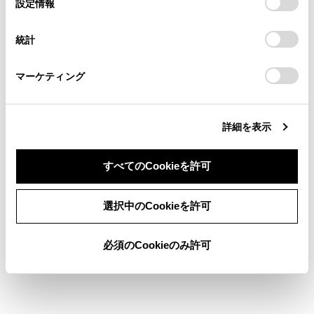
設定情報
示されます。
[‍開始‍]
にタッチすると、すぐにルート
る方は、当社のお客様相談窓口（0800-700-7700）までご
択
意したことになります。Cookie(クッキー)のオプトアウト、
連絡ください。
案内が始まります。
設定の変更、同意を撤回したりするにあたっては、当社の
統計
「
Cookie（クッキー）情報の取り扱いについて
お車に関するお問い合わせ・ご相談は
」をご覧くだ
さい。
https://toyota.jp/faq/?
マーケティング
site_domain=default#otoiawase
までお願いします。
文字入力で目的地を検索する
詳細を表示
自宅を登録する
すべてのCookieを許可
自宅を目的地に設定する
同意しない
同意する
選択中のCookieを許可
お気に入り地点を目的地に設定する
必須のCookieのみ許可
履歴で目的地を検索する
住所で目的地を検索する