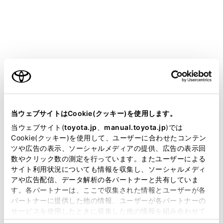
通話で確認）
手動保守点検後、ヘルプネットスイッチパネルの緑
の表示灯が点灯していることを確かめる。
ヘルプネットスイッチパネルの緑の表示灯が点灯し
ご利用の条件
ないときは、再度、手動保守点検をしてください。
警告
当サイトには、全ての取扱説明書及び補足資料、正誤表等
が掲載されているわけではありません。
当ウェブサイトはCookie(クッキー)を使用します。
以下のように、関連機器が正常に動作しない
掲載している取扱説明書はお客様の年式に合致しない場合
とき、緊急時にヘルプネットセンターへ正し
当ウェブサイト(
toyota.jp
、
manual.toyota.jp
)では
があります。
Cookie(クッキー)を使用して、ユーザーに合わせたコンテン
い情報が伝わらず、救援困難となる可能性が
ツや広告の表示、ソーシャルメディアの提供、広告の表示回
あります。
取扱説明書は、弊社が著作権その他の知的財産権を保有し
数やクリック数の測定を行っています。またユーザーによる
ます。弊社の許可なく、取扱説明書の一部または全部を、
通信が始まらない。
サイト利用状況についても情報を収集し、ソーシャルメディ
複製、複写、改変もしくは配信等することはできません。
アや広告配信、データ解析の各パートナーと共有していま
通報位置とヘルプネットセンターの位置表
す。各パートナーは、ここで収集された情報とユーザーが各
当サイトの利用、または利用できなかったことにより万一
示が違う。
パートナーに提供した他の情報、ユーザーが各パートナーの
損害が生じても、弊社は一切責任を負いません。
サービスを使用したときに収集した他の情報を組み合わせて
通話できない。
掲載内容は予告なく変更、またはサービスを中止すること
使用することがあります。当ウェブサイトの使用を続行する