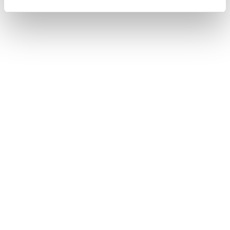
データ通信に関する留意事項
リモートメンテナンスサービスについて
Webブラウザ画面を操作する
このページは役に立ちましたか？
はい
いいえ
ブックマーク
あとで読む