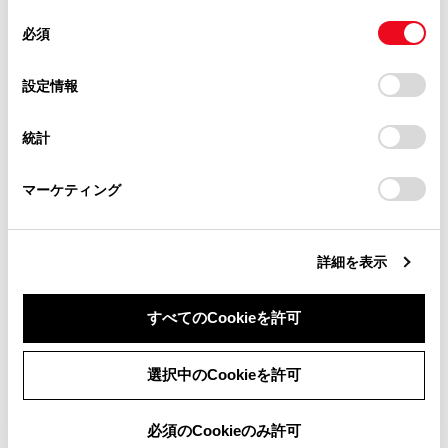
があります。
同
とCookie(クッキー)に同意したこととなります。
手動保守点検後、ヘルプネットスイッチパネ
必須
意
当サイト（取扱説明書）では、利便性向上のためにお客様
ルの緑の表示灯が点灯しないとき、緊急通報
の
「すべてのCookieを許可」をクリックすることで、お客様の
の閲覧履歴、検索履歴を保持しています。削除を希望され
は動作しません。表示灯が正常に点灯しない
選
デバイスにすべてのCookie(クッキー)が保存されることに同
設定情報
る方は、当社のお客様相談窓口（0800-700-7700）までご
ときは、トヨタ販売店にご相談ください。
択
意したことになります。Cookie(クッキー)のオプトアウト、
連絡ください。
設定の変更、同意を撤回したりするにあたっては、当社の
統計
「
Cookie（クッキー）情報の取り扱いについて
お車に関するお問い合わせ・ご相談は
」をご覧くだ
さい。
https://toyota.jp/faq/?
関連リンク
マーケティング
site_domain=default#otoiawase
までお願いします。
手動保守点検を実施する
詳細を表示
すべてのCookieを許可
同意しない
同意する
選択中のCookieを許可
必須のCookieのみ許可
合わせて見られているページ