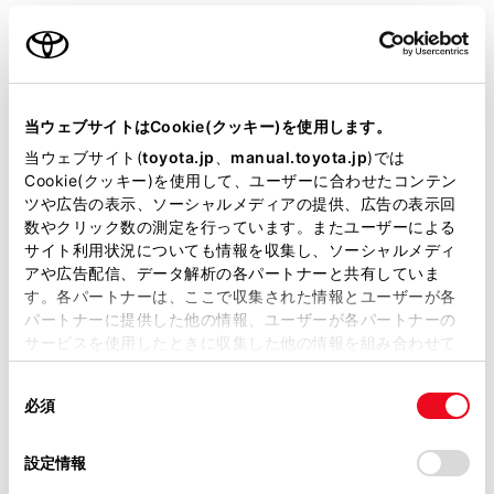
安全運転を行う責任は運転者にあります。常に
ご利用の条件
周囲の状況を把握し、安全運転に努めてくださ
い。
当サイトには、全ての取扱説明書及び補足資料、正誤表等
安心降車アシストは、停車中に接近してくる車
が掲載されているわけではありません。
当ウェブサイトはCookie(クッキー)を使用します。
両や自転車の存在を乗員に提供する補助的なシ
掲載している取扱説明書はお客様の年式に合致しない場合
当ウェブサイト(
toyota.jp
、
manual.toyota.jp
)では
ステムです。本システムだけで安全を判断でき
があります。
Cookie(クッキー)を使用して、ユーザーに合わせたコンテン
るものではないため、システムを過信すると思
ツや広告の表示、ソーシャルメディアの提供、広告の表示回
取扱説明書は、弊社が著作権その他の知的財産権を保有し
数やクリック数の測定を行っています。またユーザーによる
わぬ事故につながり、重大な傷害におよぶか、
ます。弊社の許可なく、取扱説明書の一部または全部を、
サイト利用状況についても情報を収集し、ソーシャルメディ
最悪の場合死亡につながるおそれがあります。
複製、複写、改変もしくは配信等することはできません。
アや広告配信、データ解析の各パートナーと共有していま
状況によっては本システムが有効に機能しない
す。各パートナーは、ここで収集された情報とユーザーが各
当サイトの利用、または利用できなかったことにより万一
ことがあるため、乗員は自らの目視やミラーな
パートナーに提供した他の情報、ユーザーが各パートナーの
損害が生じても、弊社は一切責任を負いません。
どによる安全確認を行う必要があります。
サービスを使用したときに収集した他の情報を組み合わせて
掲載内容は予告なく変更、またはサービスを中止すること
使用することがあります。当ウェブサイトの使用を続行する
があります。
同
とCookie(クッキー)に同意したこととなります。
必須
意
当サイト（取扱説明書）では、利便性向上のためにお客様
の
「すべてのCookieを許可」をクリックすることで、お客様の
安心降車アシストのシステム構成部品
の閲覧履歴、検索履歴を保持しています。削除を希望され
選
デバイスにすべてのCookie(クッキー)が保存されることに同
設定情報
る方は、当社のお客様相談窓口（0800-700-7700）までご
択
意したことになります。Cookie(クッキー)のオプトアウト、
連絡ください。