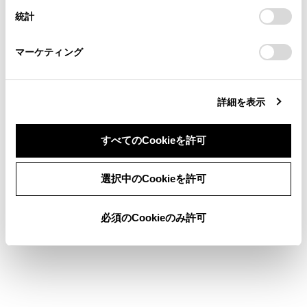
安心降車アシストのON/OFFを切りかえる
設定の変更、同意を撤回したりするにあたっては、当社の
統計
「
Cookie（クッキー）情報の取り扱いについて
お車に関するお問い合わせ・ご相談は
」をご覧くだ
さい。
https://toyota.jp/faq/?
安心降車アシストの作動
マーケティング
site_domain=default#otoiawase
までお願いします。
詳細を表示
すべてのCookieを許可
合わせて見られているページ
同意しない
同意する
選択中のCookieを許可
ASC（アクティブサウンドコントロール）
ローンチコントロール（オートマチック車）
必須のCookieのみ許可
ドライブモードセレクトスイッチ
このページは役に立ちましたか？