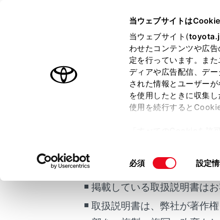
GR YARIS 2025.04～
取扱説明
当ウェブサイトはCooki
運転
運転支援
当ウェブサイト(
toyota.
ホーム
わせたコンテンツや広告
ソフトウ
定を行っています。また
Sens
はじめに
ディアや広告配信、デー
された情報とユーザーが
安全・安心のために
を使用したときに収集し
走行に関する情報表示
使用を続行するとCook
メニュー
運転する前に
ご利用の条件
「すべてのCookieを
運転
T-Con
ー)が保存されることに同
室内装備・機能
システムの
更、同意を撤回したりす
同
必須
設定情
マルチメディア
て
」をご覧ください。
当サイトには、全ての取扱説
意
お手入れのしかた
警告
の
掲載している取扱説明書はお
万一の場合には
選
安全
取扱説明書は、弊社が著作権
択
車両情報