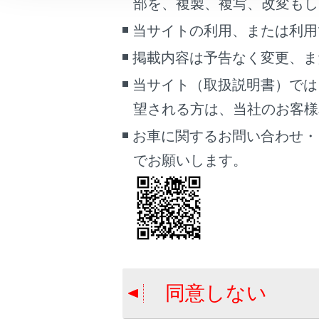
T
部を、複製、複写、改変もし
こんなときは
す
当サイトの利用、または利用
ぶ
ブックマーク
掲載内容は予告なく変更、ま
ト
あとで読む
当サイト（取扱説明書）では
み
PDFで見る
望される方は、当社のお客様相談
車両
お車に関するお問い合わせ・
マルチメディア
Toyota
でお願いします。
画面表示設定
自車のToy
個人情報の取扱いについて
サイト利用について
ソフトウ
お問い合わせ
同意しない