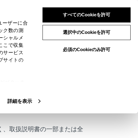
すべてのCookieを許可
、ユーザーに合
ック数の測
ota Safety
選択中のCookieを許可
ーシャルメ
ここで収集
必須のCookieのみ許可
のサービス
ブサイトの
ie(クッキ
ソフトウェアアップデートを実施することで、
、設定の変
扱いについ
詳細を表示
けではありません。
く、取扱説明書の一部または全