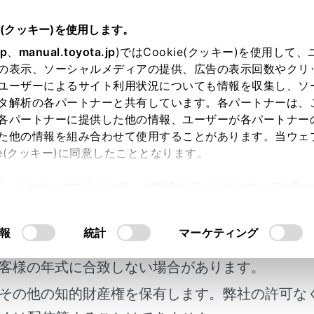
書
e(クッキー)を使用します。
装置について
jp
、
manual.toyota.jp
)ではCookie(クッキー)を使用して
の表示、ソーシャルメディアの提供、広告の表示回数やクリ
ェアアップデートを確認する（Toy
ユーザーによるサイト利用状況についても情報を収集し、ソ
e装着車）
タ解析の各パートナーと共有しています。各パートナーは、
各パートナーに提供した他の情報、ユーザーが各パートナー
た他の情報を組み合わせて使用することがあります。当ウェ
ie(クッキー)に同意したこととなります。
許可」をクリックすることで、お客様のデバイスにすべてのCook
nectご利用契約中のお客様は通信モジュール（DCM）を使って
意したことになります。Cookie(クッキー)のオプトアウト
アップデート・機能の変更／追加ができます。
るにあたっては、当社の「
Cookie（クッキー）情報の取り
報
統計
マーケティング
明書及び補足資料、正誤表等が掲載されているわ
客様の年式に合致しない場合があります。
にお使いいただくために
その他の知的財産権を保有します。弊社の許可な