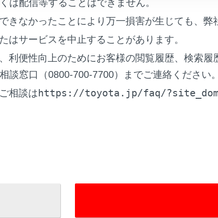
oyota Safety Senseは、ソフトウェアを更新することで
くは配信等することはできません。
。正しい取り扱い方法を知らずにシステムを使用すると、思わ
できなかったことにより万一損害が生じても、弊
か、最悪の場合死亡につながるおそれがあります。
たはサービスを中止することがあります。
ヨタ公式Webサイトにある、システムのソフトウェアバージ
、利便性向上のためにお客様の閲覧履歴、検索履
いただいた上でご使用ください。
窓口（0800-700-7700）までご連絡ください
https://toyota.jp/faq/?site_do
ご相談は
 Safety Senseの取扱説明書での記載内容について
ota Safety Senseのバージョンに合った取扱方法を
ェアを更新する