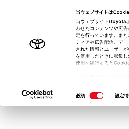
GR YARIS 2025.04～
取扱説明
当ウェブサイトはCooki
マルチメディア
当ウェブサイト(
toyota.
ホーム
わせたコンテンツや広告
地上デ
定を行っています。また
はじめに
ディアや広告配信、デー
された情報とユーザーが
安全・安心のために
メニュー
を使用したときに収集し
走行に関する情報表示
使用を続行するとCook
運転する前に
地上デジタル
「すべてのCookieを
運転
ー)が保存されることに同
知識
室内装備・機能
更、同意を撤回したりす
同
必須
設定情
マルチメディア
て
」をご覧ください。
データ
意
お手入れのしかた
設定か
の
地上デ
万一の場合には
選
良な受
択
車両情報