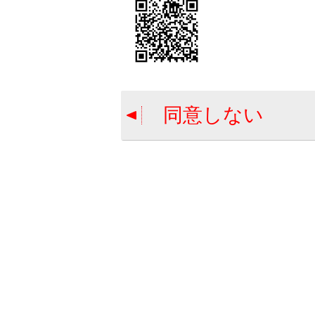
関連リンク
サウンドやメ
同意しない
緊急警報放
地上デジ
地上デジ
合わせて見ら