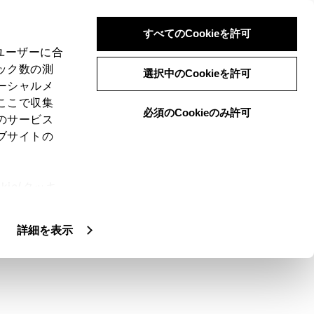
すべてのCookieを許可
、ユーザーに合
ック数の測
の留意事項
選択中のCookieを許可
ーシャルメ
ここで収集
必須のCookieのみ許可
のサービス
ブサイトの
ります。
ie(クッキ
、設定の変
扱いについ
詳細を表示
あります。居住地域の設定はオーディオの
がかわったり、障害物などの影響により最
のとおりです。