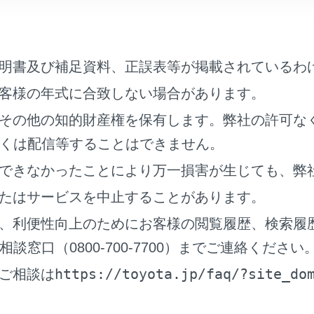
架線、高圧線、信号機、ネオンサインなどの近くで受信すると
す。
放送やアマチュア無線の送信用アンテナの近くで受信すると、
。
明書及び補足資料、正誤表等が掲載されているわ
特性上、建物や山などが障害物となり受信状態が悪化する場合
客様の年式に合致しない場合があります。
ル内にはいったり、放送局から遠ざかると電波が微弱になり受
その他の知的財産権を保有します。弊社の許可な
地域において、テレビやラジオなどの送信アンテナ塔付近では
画像が静止したり音声が途切れる場合があります。
くは配信等することはできません。
できなかったことにより万一損害が生じても、弊
通信には対応していません。
ジタルテレビの画面表示などは、製品の仕様変更などにより、
たはサービスを中止することがあります。
ご了承ください。
、利便性向上のためにお客様の閲覧履歴、検索履
Sカードを使用せずに地上デジタル放送を視聴できる新RMP方式
窓口（0800-700-7700）までご連絡ください
ません。
の配慮から車を完全に停止し、パーキングブレーキをかける、ま
https://toyota.jp/faq/?site_do
ご相談は
視聴できます。（走行中は音声のみを再生します）