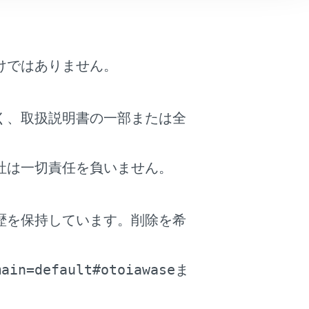
、画像が静止したり音声が途切れる場合が
画像が静止したり音声が途切れる場合があ
けではありません。
があります。
信状態が悪化します。
く、取扱説明書の一部または全
、受信している周波数以外の電波の影響に
社は一切責任を負いません。
予告なく変更される場合があります。あら
歴を保持しています。削除を希
を採用しており、B-CASカードを付属
。
たはシフトポジションをPに入れたときに
main=default#otoiawase
ま