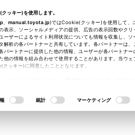
書
e(クッキー)を使用します。
オーディオ
地上デジタルテレビの視聴
jp
、
manual.toyota.jp
)ではCookie(クッキー)を使用して
の表示、ソーシャルメディアの提供、広告の表示回数やクリ
ジタルテレビの視聴について
ユーザーによるサイト利用状況についても情報を収集し、ソ
タ解析の各パートナーと共有しています。各パートナーは、
各パートナーに提供した他の情報、ユーザーが各パートナー
た他の情報を組み合わせて使用することがあります。当ウェ
ie(クッキー)に同意したこととなります。
テレビを視聴するとき、特に気を付けていただきたいことがあ
許可」をクリックすることで、お客様のデバイスにすべてのCook
意したことになります。Cookie(クッキー)のオプトアウト
るにあたっては、当社の「
Cookie（クッキー）情報の取り
報
統計
マーケティング
放送で地域情報を受信するために、居住地域を設定する必要が
ら行うことができます。
ジタルテレビ放送の受信は受信する場所によって、電波の強さ
信状態の継続が困難な場合があります。この関係の主な例は次