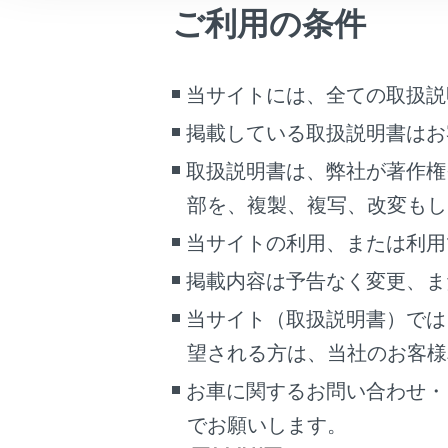
電車の
ご利用の条件
こんなときは
ありま
ラジオ
ブックマーク
ります
当サイトには、全ての取扱説
あとで読む
電波の
掲載している取扱説明書はお
トンネ
PDFで見る
取扱説明書は、弊社が著作権
車両
一部の
マルチメディア
より、
部を、複製、複写、改変もし
当サイトの利用、または利用
双方向
画面表示設定
地上デ
掲載内容は予告なく変更、ま
個人情報の取扱いについて
かじめ
当サイト（取扱説明書）では
サイト利用について
B-CA
望される方は、当社のお客様相談
お問い合わせ
してい
安全上
お車に関するお問い合わせ・
映像を
でお願いします。