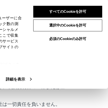
すべてのCookieを許可
、ユーザーに合
ック数の測
選択中のCookieを許可
ーシャルメ
ここで収集
必須のCookieのみ許可
のサービス
ブサイトの
ie(クッキ
けではありません。
、設定の変
扱いについ
詳細を表示
く、取扱説明書の一部または全
社は一切責任を負いません。