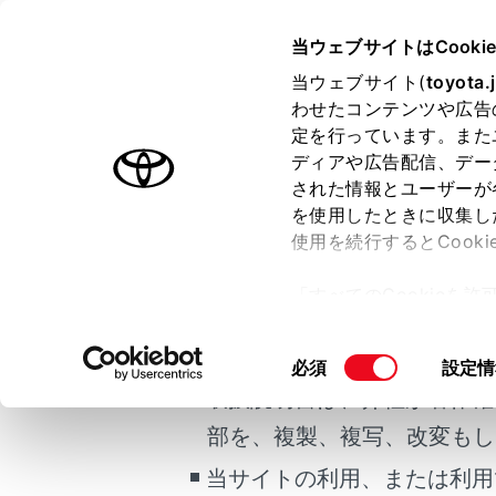
GR YARIS 2025.04～
取扱説明
当ウェブサイトはCooki
運転する前に
当ウェブサイト(
toyota.
ホーム
わせたコンテンツや広告
ドア
定を行っています。また
はじめに
ディアや広告配信、デー
された情報とユーザーが
安全・安心のために
メニュー
を使用したときに収集し
ご利用の条件
走行に関する情報表示
使用を続行するとCook
運転する前に
「すべてのCookieを
運転
車外から
当サイトには、全ての取扱説
ー)が保存されることに同
室内装備・機能
更、同意を撤回したりす
掲載している取扱説明書はお
同
必須
設定情
マルチメディア
て
」をご覧ください。
車内から
意
取扱説明書は、弊社が著作権
お手入れのしかた
の
部を、複製、複写、改変もし
万一の場合には
選
択
当サイトの利用、または利用
車両情報