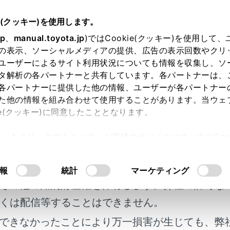
書
e(クッキー)を使用します。
ドアの開閉、ロックのしかた
jp
、
manual.toyota.jp
)ではCookie(クッキー)を使用して
の表示、ソーシャルメディアの提供、広告の表示回数やクリ
ユーザーによるサイト利用状況についても情報を収集し、ソ
タ解析の各パートナーと共有しています。各パートナーは、
各パートナーに提供した他の情報、ユーザーが各パートナー
た他の情報を組み合わせて使用することがあります。当ウェ
ie(クッキー)に同意したこととなります。
許可」をクリックすることで、お客様のデバイスにすべてのCook
解錠／施錠するには
明書及び補足資料、正誤表等が掲載されているわ
意したことになります。Cookie(クッキー)のオプトアウト
るにあたっては、当社の「
Cookie（クッキー）情報の取り
客様の年式に合致しない場合があります。
報
統計
マーケティング
解錠／施錠するには
その他の知的財産権を保有します。弊社の許可な
くは配信等することはできません。
できなかったことにより万一損害が生じても、弊