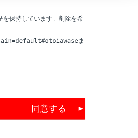
は役に立ちましたか？
歴を保持しています。削除を希
。
はい
いいえ
main=default#otoiawase
ま
同意する