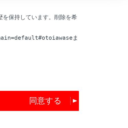
はい
いいえ
歴を保持しています。削除を希
。
main=default#otoiawase
ま
同意する