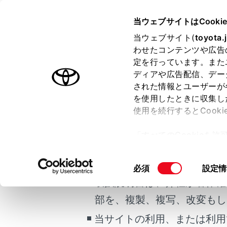
GR YARIS 2025.04～
取扱説明
当ウェブサイトはCooki
お手入れのしかた
当ウェブサイト(
toyota.
ホーム
わせたコンテンツや広告
ボンネ
定を行っています。また
はじめに
ディアや広告配信、デー
された情報とユーザーが
安全・安心のために
を使用したときに収集し
ご利用の条件
走行に関する情報表示
使用を続行するとCook
運転する前に
「すべてのCookieを
運転
ボンネッ
当サイトには、全ての取扱説
ー)が保存されることに同
室内装備・機能
更、同意を撤回したりす
掲載している取扱説明書はお
同
必須
設定情
マルチメディア
て
」をご覧ください。
意
取扱説明書は、弊社が著作権
お手入れのしかた
の
部を、複製、複写、改変もし
万一の場合には
選
択
当サイトの利用、または利用
車両情報
合わせて見ら