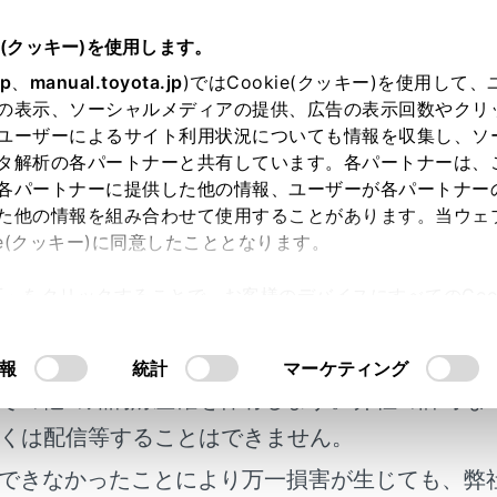
書
e(クッキー)を使用します。
簡単な点検・部品交換
jp
、
manual.toyota.jp
)ではCookie(クッキー)を使用して
の表示、ソーシャルメディアの提供、広告の表示回数やクリ
ット
ユーザーによるサイト利用状況についても情報を収集し、ソ
タ解析の各パートナーと共有しています。各パートナーは、
各パートナーに提供した他の情報、ユーザーが各パートナー
た他の情報を組み合わせて使用することがあります。当ウェ
ie(クッキー)に同意したこととなります。
許可」をクリックすることで、お客様のデバイスにすべてのCook
トを開けるには
明書及び補足資料、正誤表等が掲載されているわ
意したことになります。Cookie(クッキー)のオプトアウト
るにあたっては、当社の「
Cookie（クッキー）情報の取り
客様の年式に合致しない場合があります。
報
統計
マーケティング
その他の知的財産権を保有します。弊社の許可な
くは配信等することはできません。
できなかったことにより万一損害が生じても、弊
れているページ
このページ