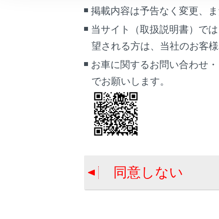
こんなときは
掲載内容は予告なく変更、ま
タイヤについ
当サイト（取扱説明書）では
ガレージジャ
ブックマーク
望される方は、当社のお客様相談
カーボンルー
あとで読む
お車に関するお問い合わせ・
PDFで見る
でお願いします。
車両
マルチメディア
画面表示設定
個人情報の取扱いについて
サイト利用について
同意しない
お問い合わせ