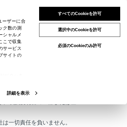
すべてのCookieを許可
、ユーザーに合
ック数の測
選択中のCookieを許可
ーシャルメ
ここで収集
必須のCookieのみ許可
のサービス
ブサイトの
ie(クッキ
けではありません。
、設定の変
扱いについ
詳細を表示
く、取扱説明書の一部または全
社は一切責任を負いません。
は役に立ちましたか？