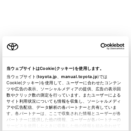
GR YARIS 2025.04～
取扱説明書
T-Connect
マルチメディア
リモートメンテナンスサービス
リモートメンテナンスサービス
ご利用の条件
当サイトには、全ての取扱説明書及び補足資料、正誤表等
が掲載されているわけではありません。
当ウェブサイトはCookie(クッキー)を使用します。
リモートメンテナンスサービスについて
掲載している取扱説明書はお客様の年式に合致しない場合
当ウェブサイト(
toyota.jp
、
manual.toyota.jp
)では
があります。
Cookie(クッキー)を使用して、ユーザーに合わせたコンテン
ツや広告の表示、ソーシャルメディアの提供、広告の表示回
取扱説明書は、弊社が著作権その他の知的財産権を保有し
数やクリック数の測定を行っています。またユーザーによる
ます。弊社の許可なく、取扱説明書の一部または全部を、
サイト利用状況についても情報を収集し、ソーシャルメディ
複製、複写、改変もしくは配信等することはできません。
アや広告配信、データ解析の各パートナーと共有していま
す。各パートナーは、ここで収集された情報とユーザーが各
当サイトの利用、または利用できなかったことにより万一
パートナーに提供した他の情報、ユーザーが各パートナーの
損害が生じても、弊社は一切責任を負いません。
サービスを使用したときに収集した他の情報を組み合わせて
掲載内容は予告なく変更、またはサービスを中止すること