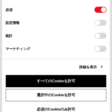
使用することがあります。当ウェブサイトの使用を続行する
合わせて見られているページ
があります。
同
とCookie(クッキー)に同意したこととなります。
必須
意
当サイト（取扱説明書）では、利便性向上のためにお客様
データ通信に関する留意事項
の
「すべてのCookieを許可」をクリックすることで、お客様の
の閲覧履歴、検索履歴を保持しています。削除を希望され
選
デバイスにすべてのCookie(クッキー)が保存されることに同
設定情報
リモートメンテナンスサービスについて
る方は、当社のお客様相談窓口（0800-700-7700）までご
択
意したことになります。Cookie(クッキー)のオプトアウト、
連絡ください。
Webブラウザ画面を操作する
設定の変更、同意を撤回したりするにあたっては、当社の
統計
「
Cookie（クッキー）情報の取り扱いについて
お車に関するお問い合わせ・ご相談は
」をご覧くだ
さい。
https://toyota.jp/faq/?
マーケティング
site_domain=default#otoiawase
までお願いします。
このページは役に立ちましたか？
詳細を表示
はい
いいえ
すべてのCookieを許可
同意しない
同意する
選択中のCookieを許可
必須のCookieのみ許可
ブックマーク
あとで読む