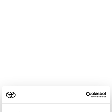
GR YARIS 2025.04～
取扱説明書
マルチメディア
イラスト目次
インストルメントパネル
インストルメントパネル
ご利用の条件
当サイトには、全ての取扱説明書及び補足資料、正誤表等
が掲載されているわけではありません。