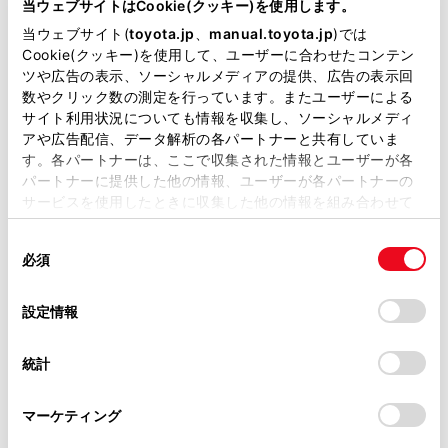
当ウェブサイトはCookie(クッキー)を使用します。
掲載している取扱説明書はお客様の年式に合致しない場合
当ウェブサイト(
toyota.jp
、
manual.toyota.jp
)では
があります。
Cookie(クッキー)を使用して、ユーザーに合わせたコンテン
ツや広告の表示、ソーシャルメディアの提供、広告の表示回
ディスプレイ
取扱説明書は、弊社が著作権その他の知的財産権を保有し
数やクリック数の測定を行っています。またユーザーによる
ます。弊社の許可なく、取扱説明書の一部または全部を、
ヘルプネットスイッチ
サイト利用状況についても情報を収集し、ソーシャルメディ
複製、複写、改変もしくは配信等することはできません。
アや広告配信、データ解析の各パートナーと共有していま
ステアリングスイッチ
す。各パートナーは、ここで収集された情報とユーザーが各
当サイトの利用、または利用できなかったことにより万一
オーディオを操作する
パートナーに提供した他の情報、ユーザーが各パートナーの
損害が生じても、弊社は一切責任を負いません。
サービスを使用したときに収集した他の情報を組み合わせて
音声操作システムを使用する
掲載内容は予告なく変更、またはサービスを中止すること
使用することがあります。当ウェブサイトの使用を続行する
があります。
同
電話をかける
とCookie(クッキー)に同意したこととなります。
必須
意
当サイト（取扱説明書）では、利便性向上のためにお客様
マイク
の
「すべてのCookieを許可」をクリックすることで、お客様の
の閲覧履歴、検索履歴を保持しています。削除を希望され
選
デバイスにすべてのCookie(クッキー)が保存されることに同
設定情報
USB Type-C端子
る方は、当社のお客様相談窓口（0800-700-7700）までご
択
意したことになります。Cookie(クッキー)のオプトアウト、
連絡ください。
設定の変更、同意を撤回したりするにあたっては、当社の
統計
「
Cookie（クッキー）情報の取り扱いについて
お車に関するお問い合わせ・ご相談は
」をご覧くだ
さい。
https://toyota.jp/faq/?
マーケティング
site_domain=default#otoiawase
までお願いします。